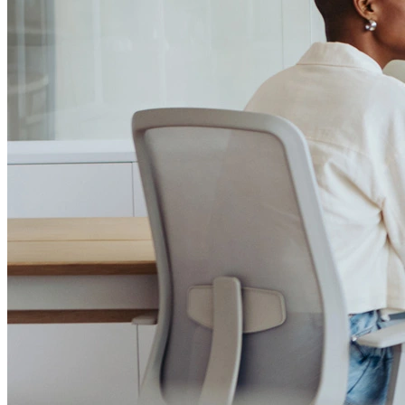
Passo 1/2
Institucional
Canal de Ética
Código Corporativo de Conduta Ética
Compromisso com o Meio Ambiente
Educação Financeira
Governança Corporativa
Ouvidoria
Política de Prevenção à Lavagem de Dinheiro
Política de Privacidade
Política de Segurança da Informação
Relatório de Transparência Salarial
Lei ECA Digital
Regulamento do Arranjo PAT
Soluções
Alelo Tudo
Alelo Pod
Gestão de VT
Soluções de Pagamentos
Contrate agora
Alelo S.A.
CNPJ 04.740.876/0001-25 | Alameda Xingu, 512, 3º, 4º e 16º (parte)