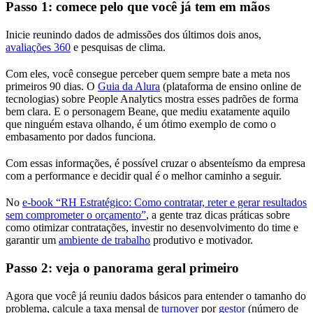
Passo 1: comece pelo que você já tem em mãos
Inicie reunindo dados de admissões dos últimos dois anos,
avaliações 360
e pesquisas de clima.
Com eles, você consegue perceber quem sempre bate a meta nos
primeiros 90 dias. O
Guia da Alura
(plataforma de ensino online de
tecnologias) sobre People Analytics mostra esses padrões de forma
bem clara. E o personagem Beane, que mediu exatamente aquilo
que ninguém estava olhando, é um ótimo exemplo de como o
embasamento por dados funciona.
Com essas informações, é possível cruzar o absenteísmo da empresa
com a performance e decidir qual é o melhor caminho a seguir.​
No
e-book “RH Estratégico: Como contratar, reter e gerar resultados
sem comprometer o orçamento”
, a gente traz dicas práticas sobre
como otimizar contratações, investir no desenvolvimento do time e
garantir um
ambiente de trabalho
produtivo e motivador.
Passo 2: veja o panorama geral primeiro
Agora que você já reuniu dados básicos para entender o tamanho do
problema, calcule a taxa mensal de
turnover
por
gestor
(número de