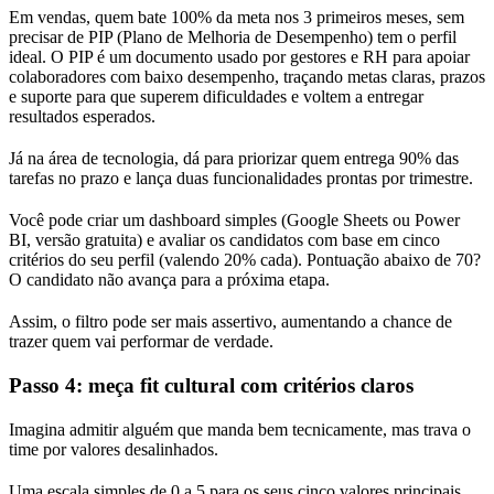
Em vendas, quem bate 100% da meta nos 3 primeiros meses, sem
precisar de PIP (Plano de Melhoria de Desempenho) tem o perfil
ideal. O PIP é um documento usado por gestores e RH para apoiar
colaboradores com baixo desempenho, traçando metas claras, prazos
e suporte para que superem dificuldades e voltem a entregar
resultados esperados.
Já na área de tecnologia, dá para priorizar quem entrega 90% das
tarefas no prazo e lança duas funcionalidades prontas por trimestre.
Você pode criar um dashboard simples (Google Sheets ou Power
BI, versão gratuita) e avaliar os candidatos com base em cinco
critérios do seu perfil (valendo 20% cada). Pontuação abaixo de 70?
O candidato não avança para a próxima etapa.
Assim, o filtro pode ser mais assertivo, aumentando a chance de
trazer quem vai performar de verdade.
Passo 4: meça fit cultural com critérios claros
Imagina admitir alguém que manda bem tecnicamente, mas trava o
time por valores desalinhados.
Uma escala simples de 0 a 5 para os seus cinco valores principais