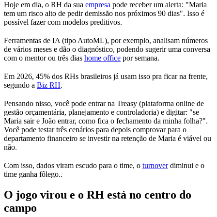
Hoje em dia, o RH da sua
empresa
pode receber um alerta: "Maria
tem um risco alto de pedir demissão nos próximos 90 dias". Isso é
possível fazer com modelos preditivos.
Ferramentas de IA (tipo AutoML), por exemplo, analisam números
de vários meses e dão o diagnóstico, podendo sugerir uma conversa
com o mentor ou três dias
home office
por semana.
Em 2026, 45% dos RHs brasileiros já usam isso pra ficar na frente,
segundo a
Biz RH
.
Pensando nisso, você pode entrar na Treasy (plataforma online de
gestão orçamentária, planejamento e controladoria) e digitar: "se
Maria sair e João entrar, como fica o fechamento da minha folha?".
Você pode testar três cenários para depois comprovar para o
departamento financeiro se investir na retenção de Maria é viável ou
não.​
Com isso, dados viram escudo para o time, o
turnover
diminui e o
time ganha fôlego..
O jogo virou e o RH está no centro do
campo