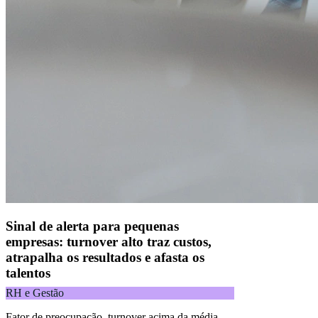
andares, Alphaville, Barueri/SP | CEP 06455-030
Naip Instituição de Pagamento S.A.
CNPJ 09.092.759/0001-16 | Alameda Xingu, 512, 3º andar, parte,
Alphaville, Barueri/SP | CEP 06455-030
Todos os direitos reservados.
Copyright 2025 Alelo.
Acompanhe nossas redes sociais:
Sinal de alerta para pequenas
empresas: turnover alto traz custos,
atrapalha os resultados e afasta os
talentos
RH e Gestão
Fator de preocupação, turnover acima da média