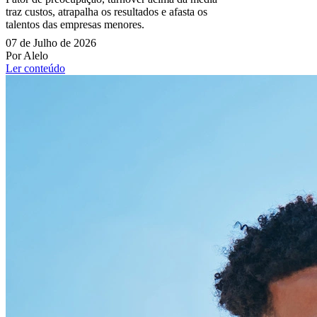
traz custos, atrapalha os resultados e afasta os
talentos das empresas menores.
07 de Julho de 2026
Por Alelo
Ler conteúdo