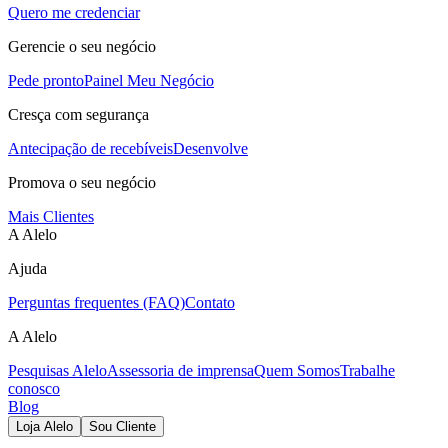
Quero me credenciar
Gerencie o seu negócio
Pede pronto
Painel Meu Negócio
Cresça com segurança
Antecipação de recebíveis
Desenvolve
Promova o seu negócio
Mais Clientes
A Alelo
Ajuda
Perguntas frequentes (FAQ)
Contato
A Alelo
Pesquisas Alelo
Assessoria de imprensa
Quem Somos
Trabalhe
conosco
Blog
Loja Alelo
Sou Cliente