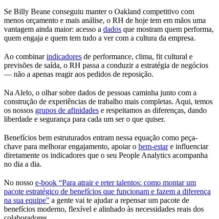
Se Billy Beane conseguiu manter o Oakland competitivo com
menos orçamento e mais análise, o RH de hoje tem em mãos uma
vantagem ainda maior: acesso a
dados
que mostram quem performa,
quem engaja e quem tem tudo a ver com a cultura da empresa.
Ao combinar
indicadores
de performance, clima, fit cultural e
previsões de saída, o RH passa a conduzir a estratégia de negócios
— não a apenas reagir aos pedidos de reposição.
Na Alelo, o olhar sobre dados de pessoas caminha junto com a
construção de experiências de trabalho mais completas. Aqui, temos
os nossos
grupos de afinidades
e respeitamos as diferenças, dando
liberdade e segurança para cada um ser o que quiser.
Benefícios bem estruturados entram nessa equação como peça-
chave para melhorar engajamento, apoiar o
bem-estar
e influenciar
diretamente os indicadores que o seu People Analytics acompanha
no dia a dia.
No nosso
e-book “Para atrair e reter talentos: como montar um
pacote estratégico de benefícios que funcionam e fazem a diferença
na sua equipe”
a gente vai te ajudar a repensar um pacote de
benefícios moderno, flexível e alinhado às necessidades reais dos
colaboradores