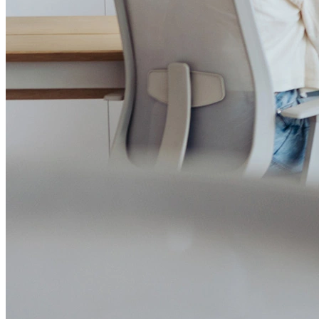
Governança Corporativa
Ouvidoria
Política de Prevenção à Lavagem de Dinheiro
Política de Privacidade
Política de Segurança da Informação
Relatório de Transparência Salarial
Lei ECA Digital
Regulamento do Arranjo PAT
Soluções
Alelo Tudo
Alelo Pod
Gestão de VT
Soluções de Pagamentos
Contrate agora
Alelo S.A.
CNPJ 04.740.876/0001-25 | Alameda Xingu, 512, 3º, 4º e 16º (parte)
andares, Alphaville, Barueri/SP | CEP 06455-030
Naip Instituição de Pagamento S.A.
CNPJ 09.092.759/0001-16 | Alameda Xingu, 512, 3º andar, parte,
Alphaville, Barueri/SP | CEP 06455-030
Todos os direitos reservados.
Copyright 2025 Alelo.