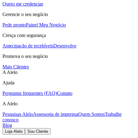
Quero me credenciar
Gerencie o seu negócio
Pede pronto
Painel Meu Negócio
Cresça com segurança
Antecipação de recebíveis
Desenvolve
Promova o seu negócio
Mais Clientes
A Alelo
Ajuda
Perguntas frequentes (FAQ)
Contato
A Alelo
Pesquisas Alelo
Assessoria de imprensa
Quem Somos
Trabalhe
conosco
Blog
Loja Alelo
Sou Cliente