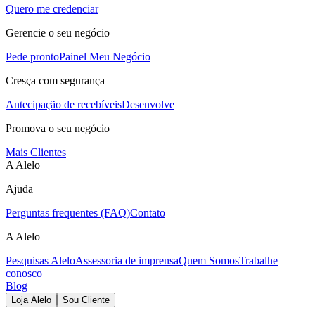
Quero me credenciar
Gerencie o seu negócio
Pede pronto
Painel Meu Negócio
Cresça com segurança
Antecipação de recebíveis
Desenvolve
Promova o seu negócio
Mais Clientes
A Alelo
Ajuda
Perguntas frequentes (FAQ)
Contato
A Alelo
Pesquisas Alelo
Assessoria de imprensa
Quem Somos
Trabalhe
conosco
Blog
Loja Alelo
Sou Cliente