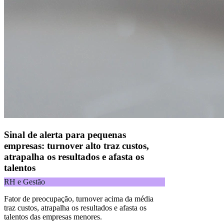
Naip Instituição de Pagamento S.A.
CNPJ 09.092.759/0001-16 | Alameda Xingu, 512, 3º andar, parte,
Alphaville, Barueri/SP | CEP 06455-030
Todos os direitos reservados.
Copyright 2025 Alelo.
Acompanhe nossas redes sociais:
Sinal de alerta para pequenas
empresas: turnover alto traz custos,
atrapalha os resultados e afasta os
talentos
RH e Gestão
Fator de preocupação, turnover acima da média
traz custos, atrapalha os resultados e afasta os
talentos das empresas menores.