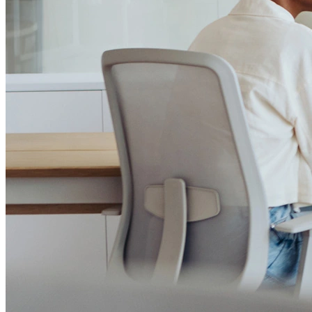
Institucional
Canal de Ética
Código Corporativo de Conduta Ética
Compromisso com o Meio Ambiente
Educação Financeira
Governança Corporativa
Ouvidoria
Política de Prevenção à Lavagem de Dinheiro
Política de Privacidade
Política de Segurança da Informação
Relatório de Transparência Salarial
Lei ECA Digital
Regulamento do Arranjo PAT
Soluções
Alelo Tudo
Alelo Pod
Gestão de VT
Soluções de Pagamentos
Contrate agora
Alelo S.A.
CNPJ 04.740.876/0001-25 | Alameda Xingu, 512, 3º, 4º e 16º (parte)
andares, Alphaville, Barueri/SP | CEP 06455-030