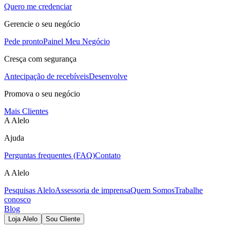
Quero me credenciar
Gerencie o seu negócio
Pede pronto
Painel Meu Negócio
Cresça com segurança
Antecipação de recebíveis
Desenvolve
Promova o seu negócio
Mais Clientes
A Alelo
Ajuda
Perguntas frequentes (FAQ)
Contato
A Alelo
Pesquisas Alelo
Assessoria de imprensa
Quem Somos
Trabalhe
conosco
Blog
Loja Alelo
Sou Cliente