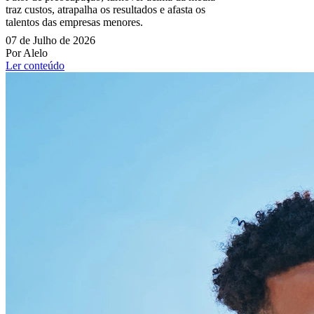
traz custos, atrapalha os resultados e afasta os
talentos das empresas menores.
07 de Julho de 2026
Por Alelo
Ler conteúdo