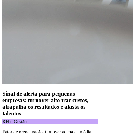
CNPJ 04.740.876/0001-25 | Alameda Xingu, 512, 3º, 4º e 16º (parte)
andares, Alphaville, Barueri/SP | CEP 06455-030
Naip Instituição de Pagamento S.A.
CNPJ 09.092.759/0001-16 | Alameda Xingu, 512, 3º andar, parte,
Alphaville, Barueri/SP | CEP 06455-030
Todos os direitos reservados.
Copyright 2025 Alelo.
Acompanhe nossas redes sociais:
Sinal de alerta para pequenas
empresas: turnover alto traz custos,
atrapalha os resultados e afasta os
talentos
RH e Gestão
Fator de preocupação, turnover acima da média