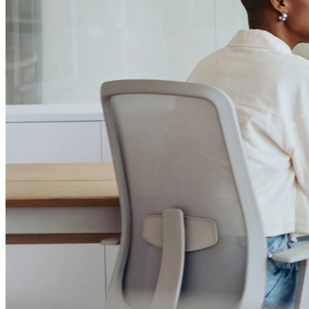
Passo 1/2
Institucional
Canal de Ética
Código Corporativo de Conduta Ética
Compromisso com o Meio Ambiente
Educação Financeira
Governança Corporativa
Ouvidoria
Política de Prevenção à Lavagem de Dinheiro
Política de Privacidade
Política de Segurança da Informação
Relatório de Transparência Salarial
Lei ECA Digital
Regulamento do Arranjo PAT
Soluções
Alelo Tudo
Alelo Pod
Gestão de VT
Soluções de Pagamentos
Contrate agora
Alelo S.A.