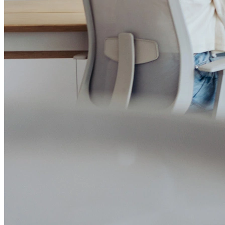
Política de Segurança da Informação
Relatório de Transparência Salarial
Lei ECA Digital
Regulamento do Arranjo PAT
Soluções
Alelo Tudo
Alelo Pod
Gestão de VT
Soluções de Pagamentos
Contrate agora
Alelo S.A.
CNPJ 04.740.876/0001-25 | Alameda Xingu, 512, 3º, 4º e 16º (parte)
andares, Alphaville, Barueri/SP | CEP 06455-030
Naip Instituição de Pagamento S.A.
CNPJ 09.092.759/0001-16 | Alameda Xingu, 512, 3º andar, parte,
Alphaville, Barueri/SP | CEP 06455-030
Todos os direitos reservados.
Copyright 2025 Alelo.