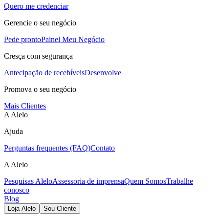
Quero me credenciar
Gerencie o seu negócio
Pede pronto
Painel Meu Negócio
Cresça com segurança
Antecipação de recebíveis
Desenvolve
Promova o seu negócio
Mais Clientes
A Alelo
Ajuda
Perguntas frequentes (FAQ)
Contato
A Alelo
Pesquisas Alelo
Assessoria de imprensa
Quem Somos
Trabalhe
conosco
Blog
Loja Alelo
Sou Cliente