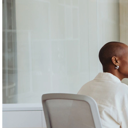
Passo 1/2
Institucional
Canal de Ética
Código Corporativo de Conduta Ética
Compromisso com o Meio Ambiente
Educação Financeira
Governança Corporativa
Ouvidoria
Política de Prevenção à Lavagem de Dinheiro
Política de Privacidade