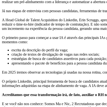
realizar um pré-alinhamento com a liderança e automatizar a abertura 
Já nas etapas de entrevista com pessoas candidatas, ferramentas de tran
A Head Global de Talent Acquisition do Linkedin, Erin Scruggs, apr
reduzir o time-to-hire (indicador de tempo de contratação). E não so
um incremento na experiência da pessoa candidata, gerando uma maio
O primeiro passo para começar a usar IA é através das principais IAs
momentos como:
escrita da descrição do perfil da vaga;
criação de textos de divulgação de vagas nas redes sociais;
estratégias de busca de candidatos assertivos para cada posição;
apresentando o pacote de benefícios para a pessoa candidata dur
Em 2025 iremos observar as tecnologias já usadas na nossa rotina, 
O próprio Linkedin, principal ferramenta de busca de candidatos atua
informações adquiridas na etapa de alinhamento de vaga. A IA deve at
Acreditamos que essa transformação irá, de fato, auxiliar o RH 
E se você não nos conhece: Somos Ma e Nic, 2 Recrutadoras que decid