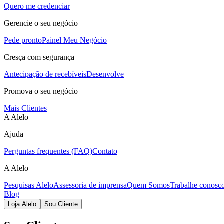
Quero me credenciar
Gerencie o seu negócio
Pede pronto
Painel Meu Negócio
Cresça com segurança
Antecipação de recebíveis
Desenvolve
Promova o seu negócio
Mais Clientes
A Alelo
Ajuda
Perguntas frequentes (FAQ)
Contato
A Alelo
Pesquisas Alelo
Assessoria de imprensa
Quem Somos
Trabalhe conosc
Blog
Loja Alelo
Sou Cliente