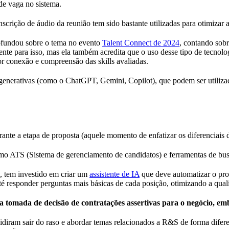
de vaga no sistema.
scrição de áudio da reunião tem sido bastante utilizadas para otimizar a 
ofundou sobre o tema no evento
Talent Connect de 2024
, contando sobr
mente para isso, mas ela também acredita que o uso desse tipo de tecnol
r conexão e compreensão das skills avaliadas.
 generativas (como o ChatGPT, Gemini, Copilot), que podem ser utilizad
ante a etapa de proposta (aquele momento de enfatizar os diferenciais d
como ATS (Sistema de gerenciamento de candidatos) e ferramentas de b
l, tem investido em criar um
assistente de IA
que deve automatizar o proc
é responder perguntas mais básicas de cada posição, otimizando a qualif
na tomada de decisão de contratações assertivas para o negócio, e
iram sair do raso e abordar temas relacionados a R&S de forma difere