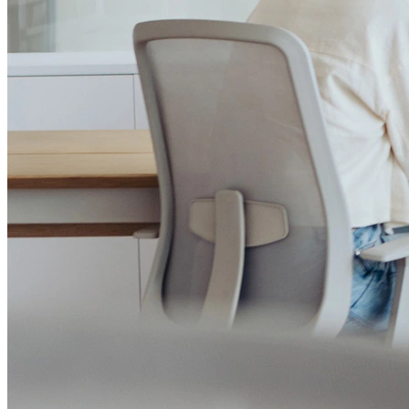
Canal de Ética
Código Corporativo de Conduta Ética
Compromisso com o Meio Ambiente
Educação Financeira
Governança Corporativa
Ouvidoria
Política de Prevenção à Lavagem de Dinheiro
Política de Privacidade
Política de Segurança da Informação
Relatório de Transparência Salarial
Lei ECA Digital
Regulamento do Arranjo PAT
Soluções
Alelo Tudo
Alelo Pod
Gestão de VT
Soluções de Pagamentos
Contrate agora
Alelo S.A.
CNPJ 04.740.876/0001-25 | Alameda Xingu, 512, 3º, 4º e 16º (parte)
andares, Alphaville, Barueri/SP | CEP 06455-030
Naip Instituição de Pagamento S.A.
CNPJ 09.092.759/0001-16 | Alameda Xingu, 512, 3º andar, parte,