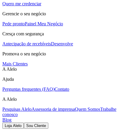
Quero me credenciar
Gerencie o seu negócio
Pede pronto
Painel Meu Negócio
Cresça com segurança
Antecipação de recebíveis
Desenvolve
Promova o seu negócio
Mais Clientes
A Alelo
Ajuda
Perguntas frequentes (FAQ)
Contato
A Alelo
Pesquisas Alelo
Assessoria de imprensa
Quem Somos
Trabalhe
conosco
Blog
Loja Alelo
Sou Cliente