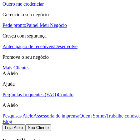
Quero me credenciar
Gerencie o seu negócio
Pede pronto
Painel Meu Negócio
Cresça com segurança
Antecipação de recebíveis
Desenvolve
Promova o seu negócio
Mais Clientes
A Alelo
Ajuda
Perguntas frequentes (FAQ)
Contato
A Alelo
Pesquisas Alelo
Assessoria de imprensa
Quem Somos
Trabalhe conosc
Blog
Loja Alelo
Sou Cliente