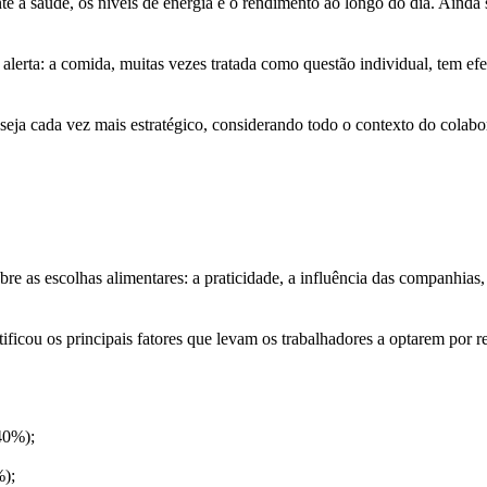
te a saúde, os níveis de energia e o rendimento ao longo do dia. Aind
lerta: a comida, muitas vezes tratada como questão individual, tem efei
seja cada vez mais estratégico, considerando todo o contexto do colab
obre as escolhas alimentares: a praticidade, a influência das companh
tificou os principais fatores que levam os trabalhadores a optarem por 
40%);
%);