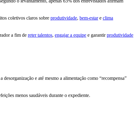
a segundo o levantamento, apenas 63% dos entrevistados afirmam
tos coletivos claros sobre
produtividade
,
bem-estar
e
clima
orador a fim de
reter talentos
,
engajar a equipe
e garantir
produtividade
ias, a desorganização e até mesmo a alimentação como “recompensa”
refeições menos saudáveis durante o expediente.