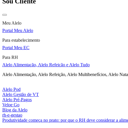
Sou Cliente
Meu Alelo
Portal Meu Alelo
Para estabelecimento
Portal Meu EC
Para RH
Alelo Alimentação, Alelo Refeição e Alelo Tudo
Alelo Alimentação, Alelo Refeição, Alelo Multibenefícios, Alelo Nata
Alelo Pod
Alelo Gestão de VT
Alelo Pré-Pagos
Veloe Go
Blog da Alelo
rh-e-gestao
Produtividade começa no prato: por que o RH deve considerar a alim