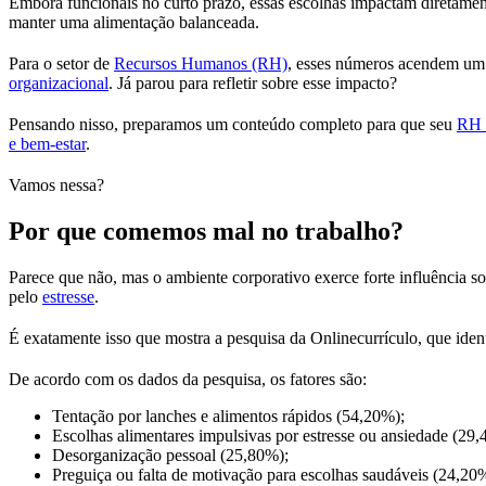
Embora funcionais no curto prazo, essas escolhas impactam diretamen
manter uma alimentação balanceada.
Para o setor de
Recursos Humanos (RH)
, esses números acendem um a
organizacional
. Já parou para refletir sobre esse impacto?
Pensando nisso, preparamos um conteúdo completo para que seu
RH
e bem-estar
.
Vamos nessa?
Por que comemos mal no trabalho?
Parece que não, mas o ambiente corporativo exerce forte influência s
pelo
estresse
.
É exatamente isso que mostra a pesquisa da Onlinecurrículo, que iden
De acordo com os dados da pesquisa, os fatores são:
Tentação por lanches e alimentos rápidos (54,20%);
Escolhas alimentares impulsivas por estresse ou ansiedade (29,
Desorganização pessoal (25,80%);
Preguiça ou falta de motivação para escolhas saudáveis (24,20