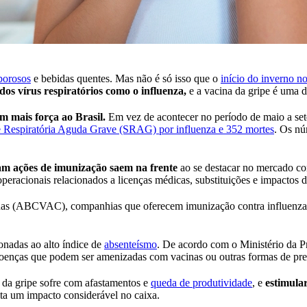
borosos
e bebidas quentes. Mas não é só isso que o
início do inverno no
 dos vírus respiratórios como o influenza,
e a vacina da gripe é uma d
 mais força ao Brasil.
Em vez de acontecer no período de maio a set
e Respiratória Aguda Grave (SRAG) por influenza e 352 mortes
. Os n
am ações de imunização saem na frente
ao se destacar no mercado 
eracionais relacionados a licenças médicas, substituições e impactos d
cinas (ABCVAC), companhias que oferecem imunização contra influenz
onadas ao alto índice de
absenteísmo
. De acordo com o Ministério da P
 doenças que podem ser amenizadas com vacinas ou outras formas de pr
 da gripe sofre com afastamentos e
queda de produtividade
, e
estimula
ita um impacto considerável no caixa.