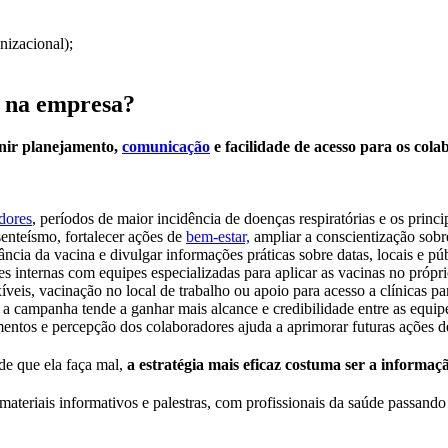
nizacional);
 na empresa?
nir planejamento,
comunicação
e facilidade de acesso para os cola
adores
, períodos de maior incidência de doenças respiratórias e os princ
senteísmo, fortalecer ações de
bem-estar,
ampliar a conscientização sobre
cia da vacina e divulgar informações práticas sobre datas, locais e pú
ões internas com equipes especializadas para aplicar as vacinas no própr
exíveis, vacinação no local de trabalho ou apoio para acesso a clínicas p
 a campanha tende a ganhar mais alcance e credibilidade entre as equip
ntos e percepção dos colaboradores ajuda a aprimorar futuras ações d
de que ela faça mal,
a estratégia mais eficaz costuma ser a informa
riais informativos e palestras, com profissionais da saúde passando m