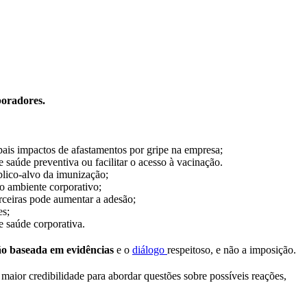
boradores.
ipais impactos de afastamentos por gripe na empresa;
 saúde preventiva ou facilitar o acesso à vacinação.
blico-alvo da imunização;
io ambiente corporativo;
arceiras pode aumentar a adesão;
es;
e saúde corporativa.
ção baseada em evidências
e o
diálogo
respeitoso, e não a imposição.
aior credibilidade para abordar questões sobre possíveis reações,