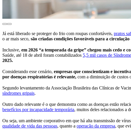
Já está liberado se proteger do frio com roupas confortáveis,
pratos sa
o ar mais seco,
são criadas condições favoráveis para a circulação
Inclusive,
em 2026 “a temporada da gripe” chegou mais cedo e com
Saúde, até 18 de abril foram contabilizados
5,5 mil casos de Síndrom
2025.
Considerando esse cenário,
empresas que conscientizam e incentiv
por doenças respiratórias é relevante,
com a diminuição de custos op
Segundo levantamento da Associação Brasileira das Clínicas de Va
síndromes gripais
.
Outro dado relevante é o que demonstra como as doenças estão relaci
benefícios por incapacidade temporária
, muitos deles relacionados a
Ou seja, um ambiente corporativo em que há alta transmissão de vírus
qualidade de vida das pessoas
, quanto a
operação da empresa
, que ev