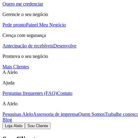
Quero me credenciar
Gerencie o seu negócio
Pede pronto
Painel Meu Negócio
Cresça com segurança
Antecipação de recebíveis
Desenvolve
Promova o seu negócio
Mais Clientes
A Alelo
Ajuda
Perguntas frequentes (FAQ)
Contato
A Alelo
Pesquisas Alelo
Assessoria de imprensa
Quem Somos
Trabalhe conosc
Blog
Loja Alelo
Sou Cliente