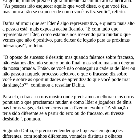
Angelou, mulher preta e figura influente da cultura afro-americana:
“As pessoas irão esquecer aquilo que você disse, o que você fez,
mas nunca irão se esquecer de como você as fez sentir”, referiu.
Dafna afirmou que ser líder é algo representativo, e quanto mais alto
a pessoa está, mais exposta acaba ficando. “E com tudo que
representa ser líder, como estamos nos mexendo para mudar o que
vemos que não é positivo, para deixar de legado para as próximas
lideranças?”, refletiu.
“O oposto de sucesso é desistir, mas quando falamos sobre fracasso,
não estamos dizendo sobre o ponto final, mas sobre mais um degrau
da nossa jornada. Então, se você não conseguiu a cadeira de líder ou
não passou naquele processo seletivo, o que o fracasso diz sobre
você e sobre as oportunidades de aprendizado que você pode tirar
da situação?”, continuou a ressaltar Dafna.
Para ela, o fracasso nos mostra onde precisamos melhorar e os erros
pontuam o que precisamos mudar, e como líder e jogadora de tênis
nas horas vagas, ela teve erros que a fizeram evoluir. “A situação
teria sido diferente se a partir do erro ou do fracasso, eu tivesse
desistido”, pontuou.
Segundo Dafna, é preciso entender que hoje existem gerações
diferentes, com sonhos diferentes, vontades distintas e olhares