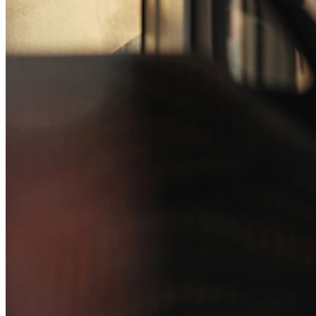
Canal de Ética
Código Corporativo de Conduta Ética
Compromisso com o Meio Ambiente
Educação Financeira
Governança Corporativa
Ouvidoria
Política de Prevenção à Lavagem de Dinheiro
Política de Privacidade
Política de Segurança da Informação
Relatório de Transparência Salarial
Lei ECA Digital
Regulamento do Arranjo PAT
Soluções
Alelo Tudo
Alelo Pod
Gestão de VT
Soluções de Pagamentos
Contrate agora
Alelo S.A.
CNPJ 04.740.876/0001-25 | Alameda Xingu, 512, 3º, 4º e 16º (parte)
andares, Alphaville, Barueri/SP | CEP 06455-030
Naip Instituição de Pagamento S.A.
CNPJ 09.092.759/0001-16 | Alameda Xingu, 512, 3º andar, parte,