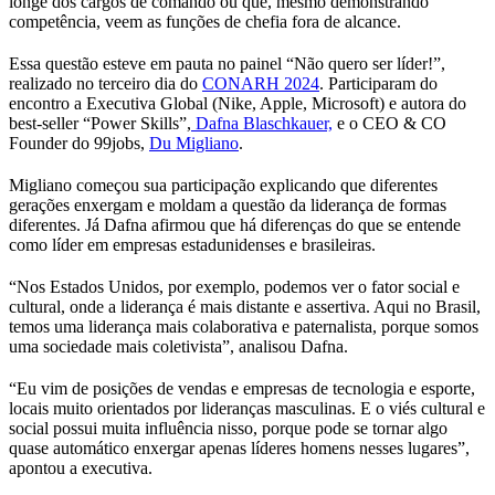
longe dos cargos de comando ou que, mesmo demonstrando
competência, veem as funções de chefia fora de alcance.
Essa questão esteve em pauta no painel “Não quero ser líder!”,
realizado no terceiro dia do
CONARH 2024
. Participaram do
encontro a Executiva Global (Nike, Apple, Microsoft) e autora do
best-seller “Power Skills”,
Dafna Blaschkauer,
e o CEO & CO
Founder do 99jobs,
Du Migliano
.
Migliano começou sua participação explicando que diferentes
gerações enxergam e moldam a questão da liderança de formas
diferentes. Já Dafna afirmou que há diferenças do que se entende
como líder em empresas estadunidenses e brasileiras.
“Nos Estados Unidos, por exemplo, podemos ver o fator social e
cultural, onde a liderança é mais distante e assertiva. Aqui no Brasil,
temos uma liderança mais colaborativa e paternalista, porque somos
uma sociedade mais coletivista”, analisou Dafna.
“Eu vim de posições de vendas e empresas de tecnologia e esporte,
locais muito orientados por lideranças masculinas. E o viés cultural e
social possui muita influência nisso, porque pode se tornar algo
quase automático enxergar apenas líderes homens nesses lugares”,
apontou a executiva.