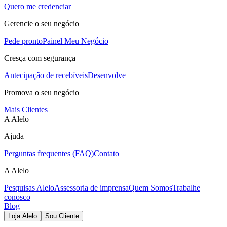
Quero me credenciar
Gerencie o seu negócio
Pede pronto
Painel Meu Negócio
Cresça com segurança
Antecipação de recebíveis
Desenvolve
Promova o seu negócio
Mais Clientes
A Alelo
Ajuda
Perguntas frequentes (FAQ)
Contato
A Alelo
Pesquisas Alelo
Assessoria de imprensa
Quem Somos
Trabalhe
conosco
Blog
Loja Alelo
Sou Cliente