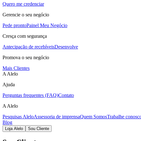
Quero me credenciar
Gerencie o seu negócio
Pede pronto
Painel Meu Negócio
Cresça com segurança
Antecipação de recebíveis
Desenvolve
Promova o seu negócio
Mais Clientes
A Alelo
Ajuda
Perguntas frequentes (FAQ)
Contato
A Alelo
Pesquisas Alelo
Assessoria de imprensa
Quem Somos
Trabalhe conosc
Blog
Loja Alelo
Sou Cliente