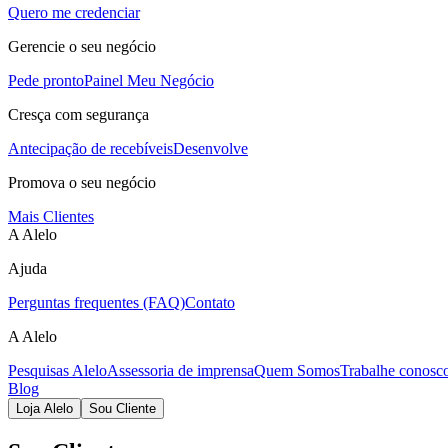
Quero me credenciar
Gerencie o seu negócio
Pede pronto
Painel Meu Negócio
Cresça com segurança
Antecipação de recebíveis
Desenvolve
Promova o seu negócio
Mais Clientes
A Alelo
Ajuda
Perguntas frequentes (FAQ)
Contato
A Alelo
Pesquisas Alelo
Assessoria de imprensa
Quem Somos
Trabalhe conosc
Blog
Loja Alelo
Sou Cliente