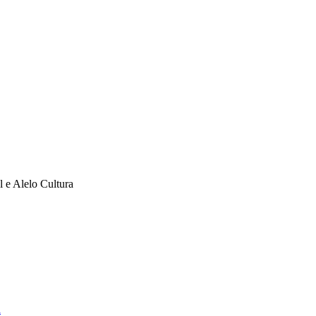
l e Alelo Cultura
a