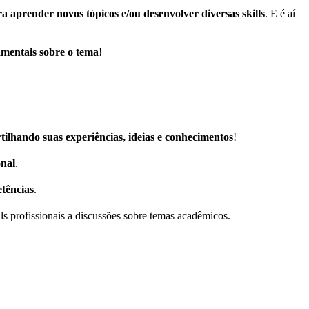
ra aprender novos tópicos e/ou desenvolver diversas skills
. E é aí
mentais sobre o tema
!
ilhando suas experiências, ideias e conhecimentos
!
onal
.
tências
.
lls profissionais a discussões sobre temas acadêmicos.