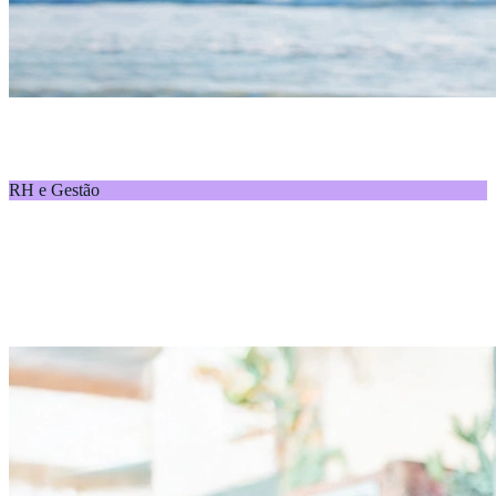
Férias em julho: o RH deve dar preferência para
pais e mães?
RH e Gestão
CLT e férias escolares: o que diz a lei e como o RH pode mediar
férias com um olhar estratégico, mantendo o engajamento das
equipes.
08 de Julho de 2026
Por Alelo
Ler conteúdo