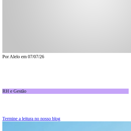
Por
Alelo
em
07/07/26
Sinal de alerta para pequenas empresas: turnover
alto traz custos, atrapalha os resultados e afasta os
talentos
RH e Gestão
Fator de preocupação, turnover acima da média traz custos,
atrapalha os resultados e afasta os talentos das empresas menores.
Termine a leitura no nosso blog