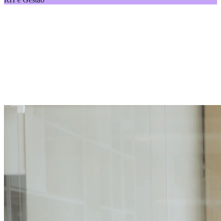
A implementação de benefícios corporativos exige planejamento do
RH e análise das necessidades dos colaboradores.
06 de Julho de 2026
Por Alelo
Ler conteúdo