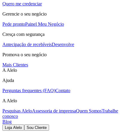
Quero me credenciar
Gerencie o seu negócio
Pede pronto
Painel Meu Negócio
Cresça com segurança
Antecipação de recebíveis
Desenvolve
Promova o seu negócio
Mais Clientes
A Alelo
Ajuda
Perguntas frequentes (FAQ)
Contato
A Alelo
Pesquisas Alelo
Assessoria de imprensa
Quem Somos
Trabalhe
conosco
Blog
Loja Alelo
Sou Cliente