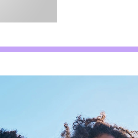
traz custos, atrapalha os resultados e afasta os talento
os resultados e afasta os talentos das empresas menores.