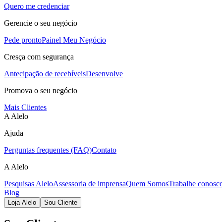
Quero me credenciar
Gerencie o seu negócio
Pede pronto
Painel Meu Negócio
Cresça com segurança
Antecipação de recebíveis
Desenvolve
Promova o seu negócio
Mais Clientes
A Alelo
Ajuda
Perguntas frequentes (FAQ)
Contato
A Alelo
Pesquisas Alelo
Assessoria de imprensa
Quem Somos
Trabalhe conosc
Blog
Loja Alelo
Sou Cliente