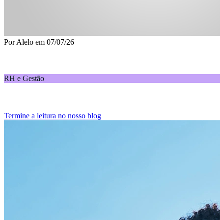
Por
Alelo
em
07/07/26
Sinal de alerta para pequenas empresas: turnover alto 
RH e Gestão
Fator de preocupação, turnover acima da média traz custos, atrapalha 
Termine a leitura no nosso blog