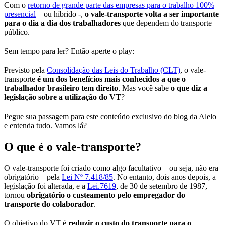
Com o
retorno de grande parte das empresas para o trabalho 100%
presencial
– ou híbrido -,
o vale-transporte volta a ser importante
para o dia a dia dos trabalhadores
que dependem do transporte
público.
Sem tempo para ler? Então aperte o play:
Previsto pela
Consolidação das Leis do Trabalho (CLT)
, o vale-
transporte
é um dos benefícios mais conhecidos a que o
trabalhador brasileiro tem direito
. Mas você sabe
o que diz a
legislação sobre a utilização do VT
?
Pegue sua passagem para este conteúdo exclusivo do blog da Alelo
e entenda tudo. Vamos lá?
O que é o vale-transporte?
O vale-transporte foi criado como algo facultativo – ou seja, não era
obrigatório – pela
Lei Nº 7.418/85
. No entanto, dois anos depois, a
legislação foi alterada, e a
Lei.7619
, de 30 de setembro de 1987,
tornou
obrigatório o custeamento pelo empregador do
transporte do colaborador
.
O objetivo do VT é
reduzir o custo do transporte para o