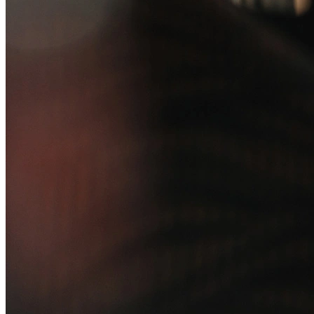
Política de Segurança da Informação
Relatório de Transparência Salarial
Lei ECA Digital
Regulamento do Arranjo PAT
Soluções
Alelo Tudo
Alelo Pod
Gestão de VT
Soluções de Pagamentos
Contrate agora
Alelo S.A.
CNPJ 04.740.876/0001-25 | Alameda Xingu, 512, 3º, 4º e 16º (parte)
andares, Alphaville, Barueri/SP | CEP 06455-030
Naip Instituição de Pagamento S.A.
CNPJ 09.092.759/0001-16 | Alameda Xingu, 512, 3º andar, parte,
Alphaville, Barueri/SP | CEP 06455-030
Todos os direitos reservados.
Copyright 2025 Alelo.