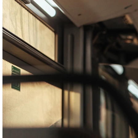
Passo 1/2
Institucional
Canal de Ética
Código Corporativo de Conduta Ética
Compromisso com o Meio Ambiente
Educação Financeira
Governança Corporativa
Ouvidoria
Política de Prevenção à Lavagem de Dinheiro
Política de Privacidade