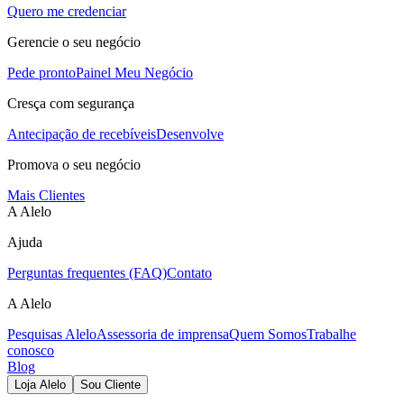
Quero me credenciar
Gerencie o seu negócio
Pede pronto
Painel Meu Negócio
Cresça com segurança
Antecipação de recebíveis
Desenvolve
Promova o seu negócio
Mais Clientes
A Alelo
Ajuda
Perguntas frequentes (FAQ)
Contato
A Alelo
Pesquisas Alelo
Assessoria de imprensa
Quem Somos
Trabalhe
conosco
Blog
Loja Alelo
Sou Cliente