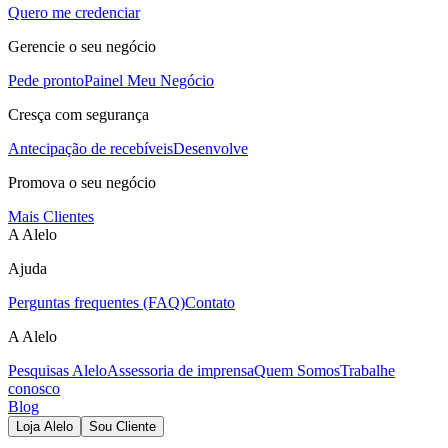
Quero me credenciar
Gerencie o seu negócio
Pede pronto
Painel Meu Negócio
Cresça com segurança
Antecipação de recebíveis
Desenvolve
Promova o seu negócio
Mais Clientes
A Alelo
Ajuda
Perguntas frequentes (FAQ)
Contato
A Alelo
Pesquisas Alelo
Assessoria de imprensa
Quem Somos
Trabalhe
conosco
Blog
Loja Alelo
Sou Cliente