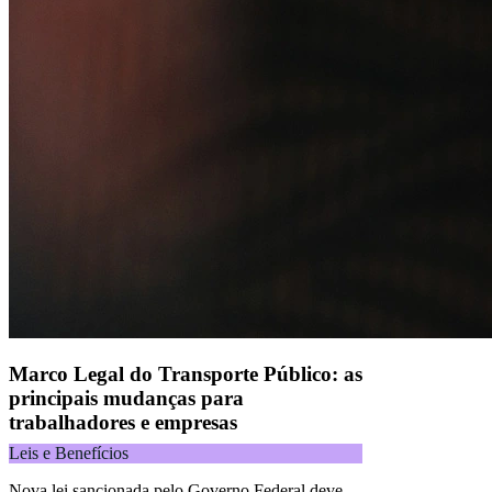
Alelo S.A.
CNPJ 04.740.876/0001-25 | Alameda Xingu, 512, 3º, 4º e 16º (parte)
andares, Alphaville, Barueri/SP | CEP 06455-030
Naip Instituição de Pagamento S.A.
CNPJ 09.092.759/0001-16 | Alameda Xingu, 512, 3º andar, parte,
Alphaville, Barueri/SP | CEP 06455-030
Todos os direitos reservados.
Copyright 2025 Alelo.
Acompanhe nossas redes sociais:
Marco Legal do Transporte Público: as
principais mudanças para
trabalhadores e empresas
Leis e Benefícios
Nova lei sancionada pelo Governo Federal deve