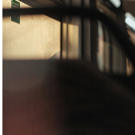
Passo 1/2
Institucional
Canal de Ética
Código Corporativo de Conduta Ética
Compromisso com o Meio Ambiente
Educação Financeira
Governança Corporativa
Ouvidoria
Política de Prevenção à Lavagem de Dinheiro
Política de Privacidade
Política de Segurança da Informação
Relatório de Transparência Salarial
Lei ECA Digital
Regulamento do Arranjo PAT
Soluções
Alelo Tudo
Alelo Pod
Gestão de VT
Soluções de Pagamentos
Contrate agora