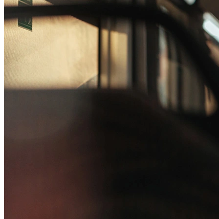
Passo 1/2
Institucional
Canal de Ética
Código Corporativo de Conduta Ética
Compromisso com o Meio Ambiente
Educação Financeira
Governança Corporativa
Ouvidoria
Política de Prevenção à Lavagem de Dinheiro
Política de Privacidade
Política de Segurança da Informação
Relatório de Transparência Salarial
Lei ECA Digital
Regulamento do Arranjo PAT
Soluções
Alelo Tudo
Alelo Pod
Gestão de VT
Soluções de Pagamentos
Contrate agora
Alelo S.A.