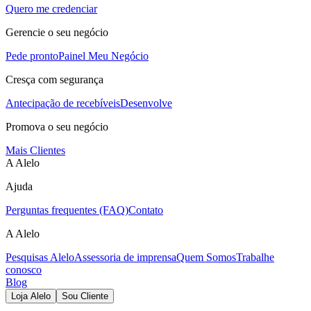
Quero me credenciar
Gerencie o seu negócio
Pede pronto
Painel Meu Negócio
Cresça com segurança
Antecipação de recebíveis
Desenvolve
Promova o seu negócio
Mais Clientes
A Alelo
Ajuda
Perguntas frequentes (FAQ)
Contato
A Alelo
Pesquisas Alelo
Assessoria de imprensa
Quem Somos
Trabalhe
conosco
Blog
Loja Alelo
Sou Cliente