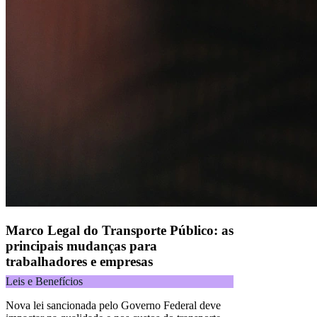
CNPJ 04.740.876/0001-25 | Alameda Xingu, 512, 3º, 4º e 16º (parte)
andares, Alphaville, Barueri/SP | CEP 06455-030
Naip Instituição de Pagamento S.A.
CNPJ 09.092.759/0001-16 | Alameda Xingu, 512, 3º andar, parte,
Alphaville, Barueri/SP | CEP 06455-030
Todos os direitos reservados.
Copyright 2025 Alelo.
Acompanhe nossas redes sociais:
Marco Legal do Transporte Público: as
principais mudanças para
trabalhadores e empresas
Leis e Benefícios
Nova lei sancionada pelo Governo Federal deve