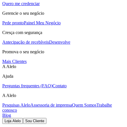
Quero me credenciar
Gerencie o seu negócio
Pede pronto
Painel Meu Negócio
Cresça com segurança
Antecipação de recebíveis
Desenvolve
Promova o seu negócio
Mais Clientes
A Alelo
Ajuda
Perguntas frequentes (FAQ)
Contato
A Alelo
Pesquisas Alelo
Assessoria de imprensa
Quem Somos
Trabalhe
conosco
Blog
Loja Alelo
Sou Cliente