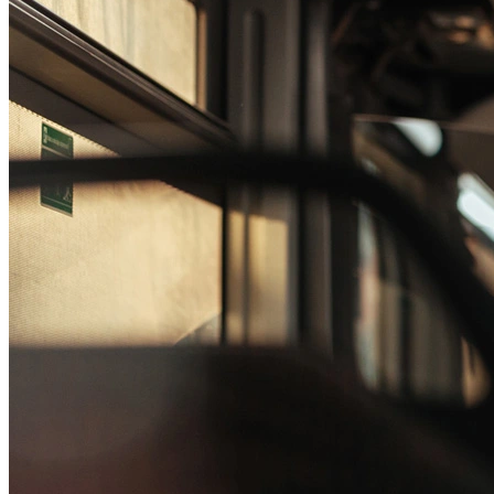
Passo 1/2
Institucional
Canal de Ética
Código Corporativo de Conduta Ética
Compromisso com o Meio Ambiente
Educação Financeira
Governança Corporativa
Ouvidoria
Política de Prevenção à Lavagem de Dinheiro
Política de Privacidade
Política de Segurança da Informação
Relatório de Transparência Salarial
Lei ECA Digital
Regulamento do Arranjo PAT
Soluções