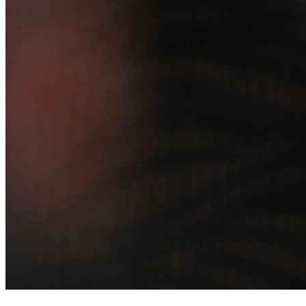
Alelo Tudo
Alelo Pod
Gestão de VT
Soluções de Pagamentos
Contrate agora
Alelo S.A.
CNPJ 04.740.876/0001-25 | Alameda Xingu, 512, 3º, 4º e 16º (parte)
andares, Alphaville, Barueri/SP | CEP 06455-030
Naip Instituição de Pagamento S.A.
CNPJ 09.092.759/0001-16 | Alameda Xingu, 512, 3º andar, parte,
Alphaville, Barueri/SP | CEP 06455-030
Todos os direitos reservados.
Copyright 2025 Alelo.
Acompanhe nossas redes sociais: