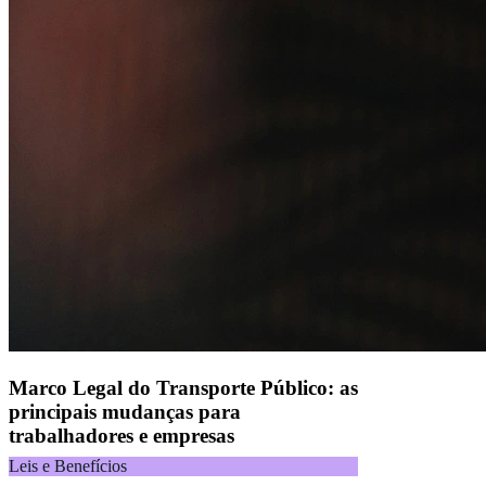
CNPJ 04.740.876/0001-25 | Alameda Xingu, 512, 3º, 4º e 16º (parte)
andares, Alphaville, Barueri/SP | CEP 06455-030
Naip Instituição de Pagamento S.A.
CNPJ 09.092.759/0001-16 | Alameda Xingu, 512, 3º andar, parte,
Alphaville, Barueri/SP | CEP 06455-030
Todos os direitos reservados.
Copyright 2025 Alelo.
Acompanhe nossas redes sociais:
Marco Legal do Transporte Público: as
principais mudanças para
trabalhadores e empresas
Leis e Benefícios