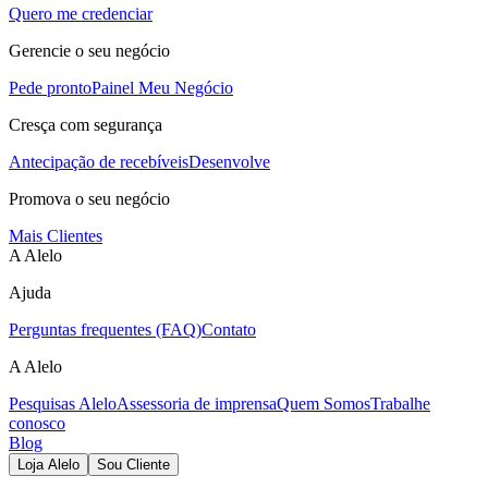
Quero me credenciar
Gerencie o seu negócio
Pede pronto
Painel Meu Negócio
Cresça com segurança
Antecipação de recebíveis
Desenvolve
Promova o seu negócio
Mais Clientes
A Alelo
Ajuda
Perguntas frequentes (FAQ)
Contato
A Alelo
Pesquisas Alelo
Assessoria de imprensa
Quem Somos
Trabalhe
conosco
Blog
Loja Alelo
Sou Cliente