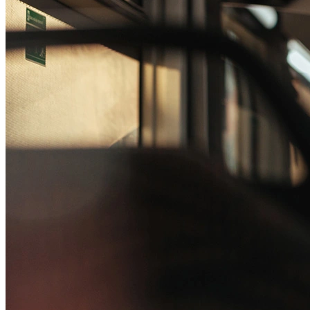
Passo 1/2
Institucional
Canal de Ética
Código Corporativo de Conduta Ética
Compromisso com o Meio Ambiente
Educação Financeira
Governança Corporativa
Ouvidoria
Política de Prevenção à Lavagem de Dinheiro
Política de Privacidade
Política de Segurança da Informação
Relatório de Transparência Salarial
Lei ECA Digital
Regulamento do Arranjo PAT
Soluções
Alelo Tudo
Alelo Pod
Gestão de VT
Soluções de Pagamentos
Contrate agora
Alelo S.A.