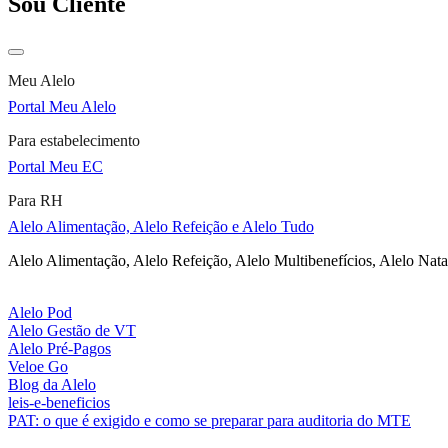
Sou Cliente
Meu Alelo
Portal Meu Alelo
Para estabelecimento
Portal Meu EC
Para RH
Alelo Alimentação, Alelo Refeição e Alelo Tudo
Alelo Alimentação, Alelo Refeição, Alelo Multibenefícios, Alelo Nata
Alelo Pod
Alelo Gestão de VT
Alelo Pré-Pagos
Veloe Go
Blog da Alelo
leis-e-beneficios
PAT: o que é exigido e como se preparar para auditoria do MTE