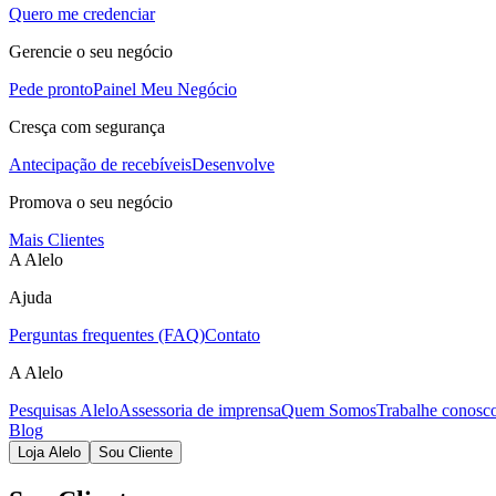
Quero me credenciar
Gerencie o seu negócio
Pede pronto
Painel Meu Negócio
Cresça com segurança
Antecipação de recebíveis
Desenvolve
Promova o seu negócio
Mais Clientes
A Alelo
Ajuda
Perguntas frequentes (FAQ)
Contato
A Alelo
Pesquisas Alelo
Assessoria de imprensa
Quem Somos
Trabalhe conosc
Blog
Loja Alelo
Sou Cliente