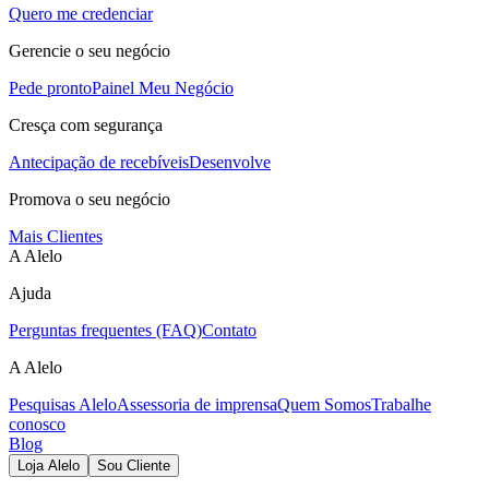
Quero me credenciar
Gerencie o seu negócio
Pede pronto
Painel Meu Negócio
Cresça com segurança
Antecipação de recebíveis
Desenvolve
Promova o seu negócio
Mais Clientes
A Alelo
Ajuda
Perguntas frequentes (FAQ)
Contato
A Alelo
Pesquisas Alelo
Assessoria de imprensa
Quem Somos
Trabalhe
conosco
Blog
Loja Alelo
Sou Cliente