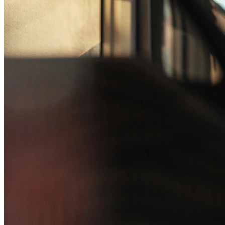
Institucional
Canal de Ética
Código Corporativo de Conduta Ética
Compromisso com o Meio Ambiente
Educação Financeira
Governança Corporativa
Ouvidoria
Política de Prevenção à Lavagem de Dinheiro
Política de Privacidade
Política de Segurança da Informação
Relatório de Transparência Salarial
Lei ECA Digital
Regulamento do Arranjo PAT
Soluções
Alelo Tudo
Alelo Pod
Gestão de VT
Soluções de Pagamentos
Contrate agora
Alelo S.A.
CNPJ 04.740.876/0001-25 | Alameda Xingu, 512, 3º, 4º e 16º (parte)
andares, Alphaville, Barueri/SP | CEP 06455-030
Naip Instituição de Pagamento S.A.