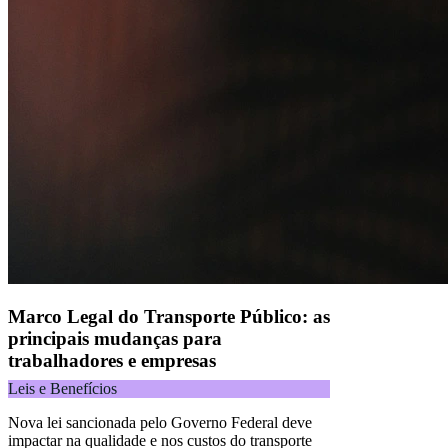
andares, Alphaville, Barueri/SP | CEP 06455-030
Naip Instituição de Pagamento S.A.
CNPJ 09.092.759/0001-16 | Alameda Xingu, 512, 3º andar, parte,
Alphaville, Barueri/SP | CEP 06455-030
Todos os direitos reservados.
Copyright 2025 Alelo.
Acompanhe nossas redes sociais:
Marco Legal do Transporte Público: as
principais mudanças para
trabalhadores e empresas
Leis e Benefícios
Nova lei sancionada pelo Governo Federal deve
impactar na qualidade e nos custos do transporte