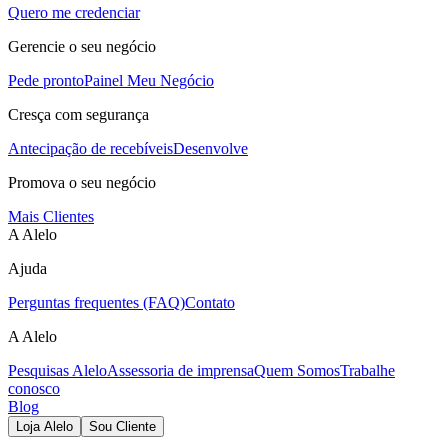
Quero me credenciar
Gerencie o seu negócio
Pede pronto
Painel Meu Negócio
Cresça com segurança
Antecipação de recebíveis
Desenvolve
Promova o seu negócio
Mais Clientes
A Alelo
Ajuda
Perguntas frequentes (FAQ)
Contato
A Alelo
Pesquisas Alelo
Assessoria de imprensa
Quem Somos
Trabalhe
conosco
Blog
Loja Alelo
Sou Cliente