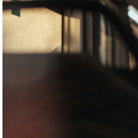
Passo 1/2
Institucional
Canal de Ética
Código Corporativo de Conduta Ética
Compromisso com o Meio Ambiente
Educação Financeira
Governança Corporativa
Ouvidoria
Política de Prevenção à Lavagem de Dinheiro
Política de Privacidade
Política de Segurança da Informação
Relatório de Transparência Salarial
Lei ECA Digital
Regulamento do Arranjo PAT
Soluções
Alelo Tudo
Alelo Pod
Gestão de VT
Soluções de Pagamentos
Contrate agora
Alelo S.A.
CNPJ 04.740.876/0001-25 | Alameda Xingu, 512, 3º, 4º e 16º (parte)