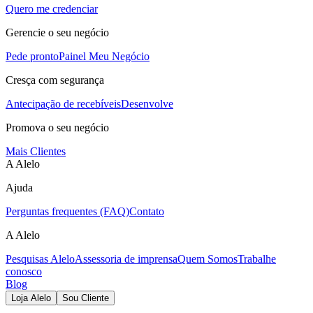
Quero me credenciar
Gerencie o seu negócio
Pede pronto
Painel Meu Negócio
Cresça com segurança
Antecipação de recebíveis
Desenvolve
Promova o seu negócio
Mais Clientes
A Alelo
Ajuda
Perguntas frequentes (FAQ)
Contato
A Alelo
Pesquisas Alelo
Assessoria de imprensa
Quem Somos
Trabalhe
conosco
Blog
Loja Alelo
Sou Cliente