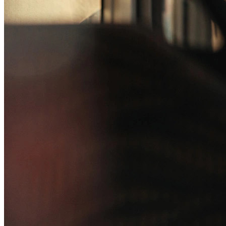
Canal de Ética
Código Corporativo de Conduta Ética
Compromisso com o Meio Ambiente
Educação Financeira
Governança Corporativa
Ouvidoria
Política de Prevenção à Lavagem de Dinheiro
Política de Privacidade
Política de Segurança da Informação
Relatório de Transparência Salarial
Lei ECA Digital
Regulamento do Arranjo PAT
Soluções
Alelo Tudo
Alelo Pod
Gestão de VT
Soluções de Pagamentos
Contrate agora
Alelo S.A.
CNPJ 04.740.876/0001-25 | Alameda Xingu, 512, 3º, 4º e 16º (parte)
andares, Alphaville, Barueri/SP | CEP 06455-030
Naip Instituição de Pagamento S.A.
CNPJ 09.092.759/0001-16 | Alameda Xingu, 512, 3º andar, parte,
Alphaville, Barueri/SP | CEP 06455-030