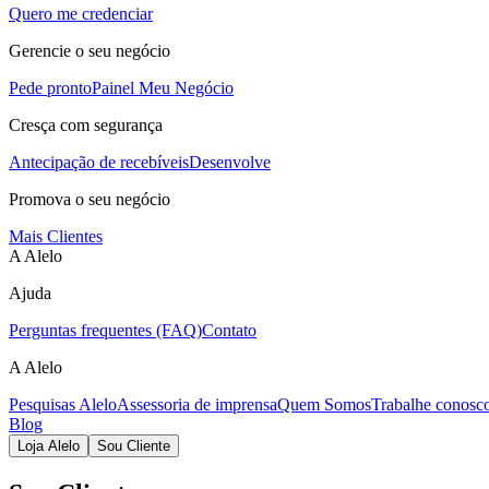
Quero me credenciar
Gerencie o seu negócio
Pede pronto
Painel Meu Negócio
Cresça com segurança
Antecipação de recebíveis
Desenvolve
Promova o seu negócio
Mais Clientes
A Alelo
Ajuda
Perguntas frequentes (FAQ)
Contato
A Alelo
Pesquisas Alelo
Assessoria de imprensa
Quem Somos
Trabalhe conosc
Blog
Loja Alelo
Sou Cliente