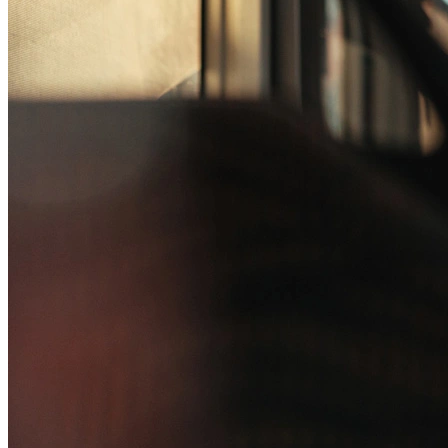
Passo 1/2
Institucional
Canal de Ética
Código Corporativo de Conduta Ética
Compromisso com o Meio Ambiente
Educação Financeira
Governança Corporativa
Ouvidoria
Política de Prevenção à Lavagem de Dinheiro
Política de Privacidade
Política de Segurança da Informação
Relatório de Transparência Salarial
Lei ECA Digital
Regulamento do Arranjo PAT
Soluções
Alelo Tudo
Alelo Pod
Gestão de VT
Soluções de Pagamentos
Contrate agora
Alelo S.A.
CNPJ 04.740.876/0001-25 | Alameda Xingu, 512, 3º, 4º e 16º (parte)
andares, Alphaville, Barueri/SP | CEP 06455-030