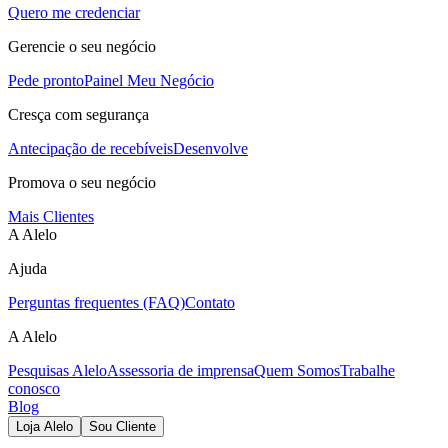
Quero me credenciar
Gerencie o seu negócio
Pede pronto
Painel Meu Negócio
Cresça com segurança
Antecipação de recebíveis
Desenvolve
Promova o seu negócio
Mais Clientes
A Alelo
Ajuda
Perguntas frequentes (FAQ)
Contato
A Alelo
Pesquisas Alelo
Assessoria de imprensa
Quem Somos
Trabalhe
conosco
Blog
Loja Alelo
Sou Cliente