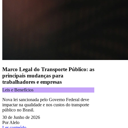
Naip Instituição de Pagamento S.A.
CNPJ 09.092.759/0001-16 | Alameda Xingu, 512, 3º andar, parte,
Alphaville, Barueri/SP | CEP 06455-030
Todos os direitos reservados.
Copyright 2025 Alelo.
Acompanhe nossas redes sociais:
Marco Legal do Transporte Público: as
principais mudanças para
trabalhadores e empresas
Leis e Benefícios
Nova lei sancionada pelo Governo Federal deve
impactar na qualidade e nos custos do transporte
público no Brasil.
30 de Junho de 2026
Por Alelo
Ler conteúdo