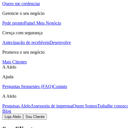
Quero me credenciar
Gerencie o seu negócio
Pede pronto
Painel Meu Negócio
Cresça com segurança
Antecipação de recebíveis
Desenvolve
Promova o seu negócio
Mais Clientes
A Alelo
Ajuda
Perguntas frequentes (FAQ)
Contato
A Alelo
Pesquisas Alelo
Assessoria de imprensa
Quem Somos
Trabalhe conosc
Blog
Loja Alelo
Sou Cliente