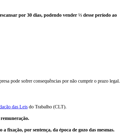
descansar por 30 dias, podendo vender ⅓ desse período ao
empresa pode sofrer consequências por não cumprir o prazo legal.
idação das Leis
do Trabalho (CLT).
a remuneração.
 a fixação, por sentença, da época de gozo das mesmas.