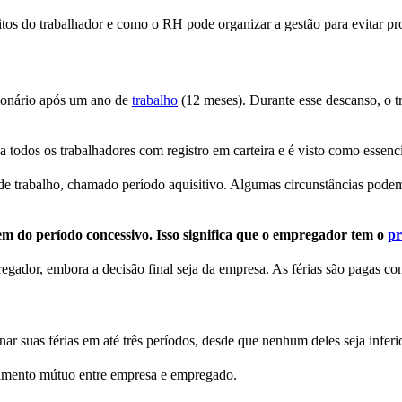
eitos do trabalhador e como o RH pode organizar a gestão para evitar p
ionário após um ano de
trabalho
(12 meses). Durante esse descanso, o t
a todos os trabalhadores com registro em carteira e é visto como essen
s de trabalho, chamado período aquisitivo. Algumas circunstâncias po
em do período concessivo. Isso significa que o empregador tem o
pr
gador, embora a decisão final seja da empresa. As férias são pagas com
ar suas férias em até três períodos, desde que nenhum deles seja infer
ntimento mútuo entre empresa e empregado.