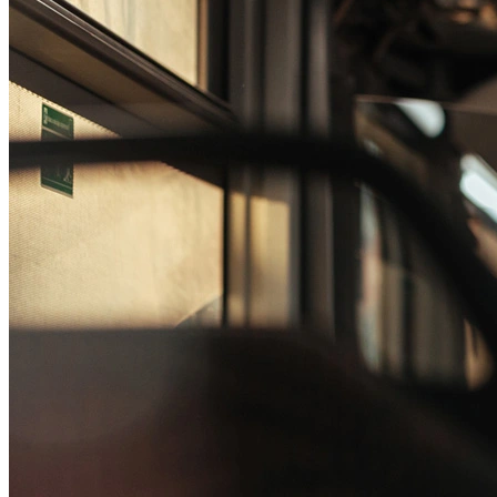
Passo 1/2
Institucional
Canal de Ética
Código Corporativo de Conduta Ética
Compromisso com o Meio Ambiente
Educação Financeira
Governança Corporativa
Ouvidoria
Política de Prevenção à Lavagem de Dinheiro
Política de Privacidade
Política de Segurança da Informação
Relatório de Transparência Salarial
Lei ECA Digital
Regulamento do Arranjo PAT