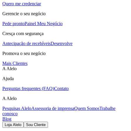
Quero me credenciar
Gerencie o seu negócio
Pede pronto
Painel Meu Negócio
Cresça com segurança
Antecipação de recebíveis
Desenvolve
Promova o seu negócio
Mais Clientes
A Alelo
Ajuda
Perguntas frequentes (FAQ)
Contato
A Alelo
Pesquisas Alelo
Assessoria de imprensa
Quem Somos
Trabalhe
conosco
Blog
Loja Alelo
Sou Cliente