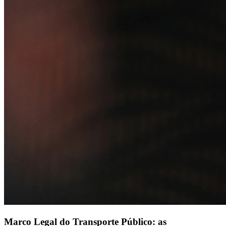
Soluções
Alelo Tudo
Alelo Pod
Gestão de VT
Soluções de Pagamentos
Contrate agora
Alelo S.A.
CNPJ 04.740.876/0001-25 | Alameda Xingu, 512, 3º, 4º e 16º (parte)
andares, Alphaville, Barueri/SP | CEP 06455-030
Naip Instituição de Pagamento S.A.
CNPJ 09.092.759/0001-16 | Alameda Xingu, 512, 3º andar, parte,
Alphaville, Barueri/SP | CEP 06455-030
Todos os direitos reservados.
Copyright 2025 Alelo.
Acompanhe nossas redes sociais:
Marco Legal do Transporte Público: as