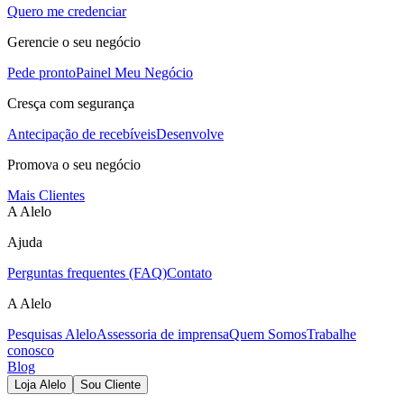
Quero me credenciar
Gerencie o seu negócio
Pede pronto
Painel Meu Negócio
Cresça com segurança
Antecipação de recebíveis
Desenvolve
Promova o seu negócio
Mais Clientes
A Alelo
Ajuda
Perguntas frequentes (FAQ)
Contato
A Alelo
Pesquisas Alelo
Assessoria de imprensa
Quem Somos
Trabalhe
conosco
Blog
Loja Alelo
Sou Cliente