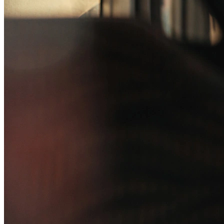
Compromisso com o Meio Ambiente
Educação Financeira
Governança Corporativa
Ouvidoria
Política de Prevenção à Lavagem de Dinheiro
Política de Privacidade
Política de Segurança da Informação
Relatório de Transparência Salarial
Lei ECA Digital
Regulamento do Arranjo PAT
Soluções
Alelo Tudo
Alelo Pod
Gestão de VT
Soluções de Pagamentos
Contrate agora
Alelo S.A.
CNPJ 04.740.876/0001-25 | Alameda Xingu, 512, 3º, 4º e 16º (parte)
andares, Alphaville, Barueri/SP | CEP 06455-030
Naip Instituição de Pagamento S.A.
CNPJ 09.092.759/0001-16 | Alameda Xingu, 512, 3º andar, parte,
Alphaville, Barueri/SP | CEP 06455-030