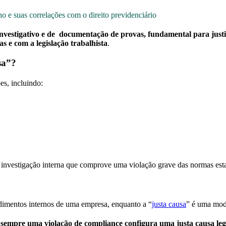
ho e suas correlações com o direito previdenciário
 investigativo e de documentação de provas, fundamental para just
s e com a legislação trabalhista
.
sa”?
s, incluindo:
a investigação interna que comprove uma violação grave das normas est
edimentos internos de uma empresa, enquanto a “
justa causa
” é uma moda
sempre uma violação de compliance configura uma justa causa leg