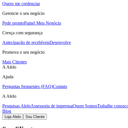
Quero me credenciar
Gerencie o seu negócio
Pede pronto
Painel Meu Negócio
Cresça com segurança
Antecipação de recebíveis
Desenvolve
Promova o seu negócio
Mais Clientes
A Alelo
Ajuda
Perguntas frequentes (FAQ)
Contato
A Alelo
Pesquisas Alelo
Assessoria de imprensa
Quem Somos
Trabalhe conosc
Blog
Loja Alelo
Sou Cliente