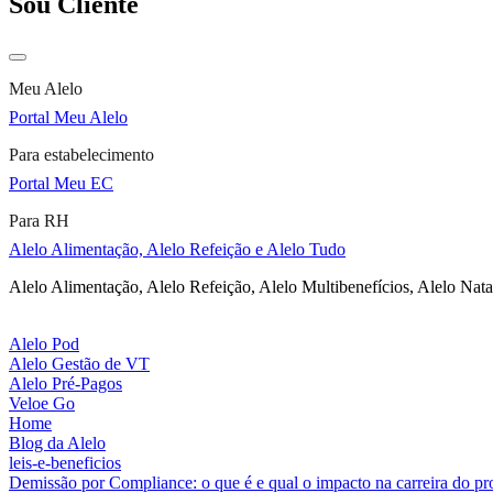
Sou Cliente
Meu Alelo
Portal Meu Alelo
Para estabelecimento
Portal Meu EC
Para RH
Alelo Alimentação, Alelo Refeição e Alelo Tudo
Alelo Alimentação, Alelo Refeição, Alelo Multibenefícios, Alelo Nata
Alelo Pod
Alelo Gestão de VT
Alelo Pré-Pagos
Veloe Go
Home
Blog da Alelo
leis-e-beneficios
Demissão por Compliance: o que é e qual o impacto na carreira do pro