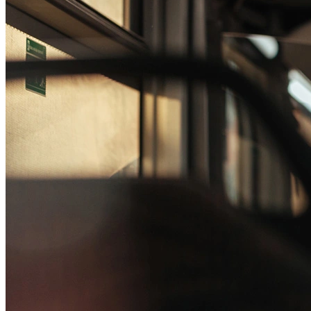
Passo 1/2
Institucional
Canal de Ética
Código Corporativo de Conduta Ética
Compromisso com o Meio Ambiente
Educação Financeira
Governança Corporativa
Ouvidoria
Política de Prevenção à Lavagem de Dinheiro
Política de Privacidade
Política de Segurança da Informação
Relatório de Transparência Salarial
Lei ECA Digital
Regulamento do Arranjo PAT
Soluções
Alelo Tudo
Alelo Pod
Gestão de VT
Soluções de Pagamentos
Contrate agora