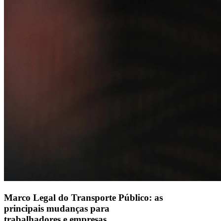
Alelo S.A.
CNPJ 04.740.876/0001-25 | Alameda Xingu, 512, 3º, 4º e 16º (parte)
andares, Alphaville, Barueri/SP | CEP 06455-030
Naip Instituição de Pagamento S.A.
CNPJ 09.092.759/0001-16 | Alameda Xingu, 512, 3º andar, parte,
Alphaville, Barueri/SP | CEP 06455-030
Todos os direitos reservados.
Copyright 2025 Alelo.
Acompanhe nossas redes sociais:
Marco Legal do Transporte Público: as
principais mudanças para
trabalhadores e empresas