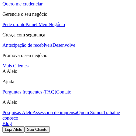
Quero me credenciar
Gerencie o seu negócio
Pede pronto
Painel Meu Negócio
Cresça com segurança
Antecipação de recebíveis
Desenvolve
Promova o seu negócio
Mais Clientes
A Alelo
Ajuda
Perguntas frequentes (FAQ)
Contato
A Alelo
Pesquisas Alelo
Assessoria de imprensa
Quem Somos
Trabalhe
conosco
Blog
Loja Alelo
Sou Cliente