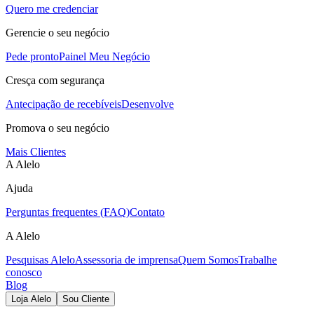
Quero me credenciar
Gerencie o seu negócio
Pede pronto
Painel Meu Negócio
Cresça com segurança
Antecipação de recebíveis
Desenvolve
Promova o seu negócio
Mais Clientes
A Alelo
Ajuda
Perguntas frequentes (FAQ)
Contato
A Alelo
Pesquisas Alelo
Assessoria de imprensa
Quem Somos
Trabalhe
conosco
Blog
Loja Alelo
Sou Cliente