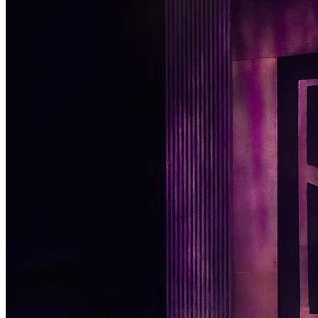
Passo 1/2
Institucional
Canal de Ética
Código Corporativo de Conduta Ética
Compromisso com o Meio Ambiente
Educação Financeira
Governança Corporativa
Ouvidoria