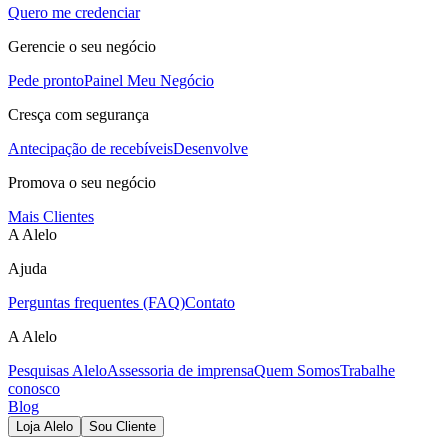
Quero me credenciar
Gerencie o seu negócio
Pede pronto
Painel Meu Negócio
Cresça com segurança
Antecipação de recebíveis
Desenvolve
Promova o seu negócio
Mais Clientes
A Alelo
Ajuda
Perguntas frequentes (FAQ)
Contato
A Alelo
Pesquisas Alelo
Assessoria de imprensa
Quem Somos
Trabalhe
conosco
Blog
Loja Alelo
Sou Cliente