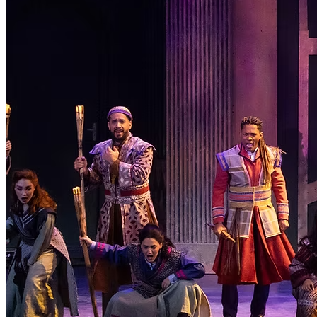
Canal de Ética
Código Corporativo de Conduta Ética
Compromisso com o Meio Ambiente
Educação Financeira
Governança Corporativa
Ouvidoria
Política de Prevenção à Lavagem de Dinheiro
Política de Privacidade
Política de Segurança da Informação
Relatório de Transparência Salarial
Lei ECA Digital
Regulamento do Arranjo PAT
Soluções
Alelo Tudo
Alelo Pod
Gestão de VT
Soluções de Pagamentos
Contrate agora
Alelo S.A.
CNPJ 04.740.876/0001-25 | Alameda Xingu, 512, 3º, 4º e 16º (parte)
andares, Alphaville, Barueri/SP | CEP 06455-030
Naip Instituição de Pagamento S.A.
CNPJ 09.092.759/0001-16 | Alameda Xingu, 512, 3º andar, parte,
Alphaville, Barueri/SP | CEP 06455-030