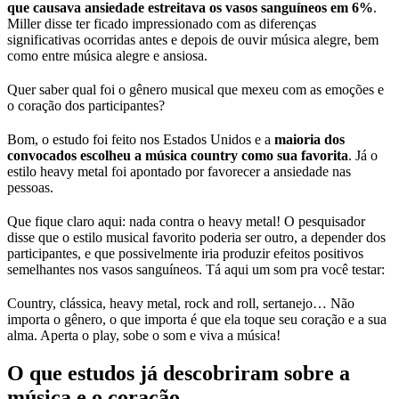
que causava ansiedade estreitava os vasos sanguíneos em 6%
.
Miller disse ter ficado impressionado com as diferenças
significativas ocorridas antes e depois de ouvir música alegre, bem
como entre música alegre e ansiosa.
Quer saber qual foi o gênero musical que mexeu com as emoções e
o coração dos participantes?
Bom, o estudo foi feito nos Estados Unidos e a
maioria dos
convocados escolheu a música country como sua favorita
. Já o
estilo heavy metal foi apontado por favorecer a ansiedade nas
pessoas.
Que fique claro aqui: nada contra o heavy metal! O pesquisador
disse que o estilo musical favorito poderia ser outro, a depender dos
participantes, e que possivelmente iria produzir efeitos positivos
semelhantes nos vasos sanguíneos. Tá aqui um som pra você testar:
Country, clássica, heavy metal, rock and roll, sertanejo… Não
importa o gênero, o que importa é que ela toque seu coração e a sua
alma. Aperta o play, sobe o som e viva a música!
O que estudos já descobriram sobre a
música e o coração