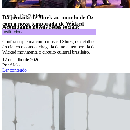
Todos os direitos reservados.
Copyright 2025 Alelo.
Da jornada de Shrek ao mundo de Oz
com a nova temporada de Wicked
Acompanhe nossas redes sociais:
Institucional
Confira o que marcou o musical Shrek, os detalhes
do elenco e como a chegada da nova temporada de
Wicked movimenta o circuito cultural brasileiro.
12 de Julho de 2026
Por Alelo
Ler conteúdo