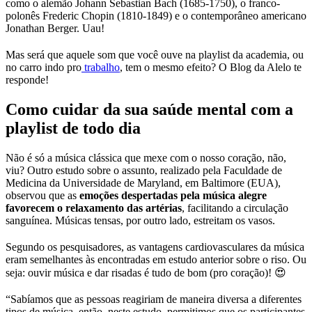
como o alemão Johann Sebastian Bach (1685-1750), o franco-
polonês Frederic Chopin (1810-1849) e o contemporâneo americano
Jonathan Berger. Uau!
Mas será que aquele som que você ouve na playlist da academia, ou
no carro indo pro
trabalho
, tem o mesmo efeito? O Blog da Alelo te
responde!
Como cuidar da sua saúde mental com a
playlist de todo dia
Não é só a música clássica que mexe com o nosso coração, não,
viu? Outro estudo sobre o assunto, realizado pela Faculdade de
Medicina da Universidade de Maryland, em Baltimore (EUA),
observou que as
emoções despertadas pela música alegre
favorecem o relaxamento das artérias
, facilitando a circulação
sanguínea. Músicas tensas, por outro lado, estreitam os vasos.
Segundo os pesquisadores, as vantagens cardiovasculares da música
eram semelhantes às encontradas em estudo anterior sobre o riso. Ou
seja: ouvir música e dar risadas é tudo de bom (pro coração)! 😍
“Sabíamos que as pessoas reagiriam de maneira diversa a diferentes
tipos de música, então, neste estudo, permitimos que os participantes