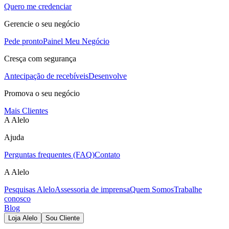
Quero me credenciar
Gerencie o seu negócio
Pede pronto
Painel Meu Negócio
Cresça com segurança
Antecipação de recebíveis
Desenvolve
Promova o seu negócio
Mais Clientes
A Alelo
Ajuda
Perguntas frequentes (FAQ)
Contato
A Alelo
Pesquisas Alelo
Assessoria de imprensa
Quem Somos
Trabalhe
conosco
Blog
Loja Alelo
Sou Cliente