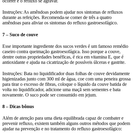
ocorrer e o refluxo se agravar.
Instruções: As amêndoas podem ajudar nos sintomas de refluxos
durante as refeições. Recomenda-se comer de três a quatro
amêndoas para aliviar os sintomas do refluxo gastroesofágico.
7 – Suco de couve
Esse importante ingrediente dos sucos verdes é um famoso remédio
caseiro contra queimação gastroesofágica. Isso porque a couve,
dentre outras propriedades benéficas, é rica em vitamina E, que é
antioxidante e ajuda na cicatrização de possíveis úlceras e gastrite.
Instruções: Bata no liquidificador duas folhas de couve devidamente
higienizadas junto com 300 ml de água, coe com uma peneira grossa
para tirar o excesso de fibras, coloque o líquido da couve batida de
volta no liquidificador, adicione uma maçã sem sementes e bata
novamente. O suco pode ser consumido em jejum.
8 – Dicas bônus
Além de atenção para uma dieta equilibrada capaz de combater e
prevenir refluxo, existem também alguns outros métodos que podem
ajudar na prevenção e no tratamento do refluxo gastroesofágico: