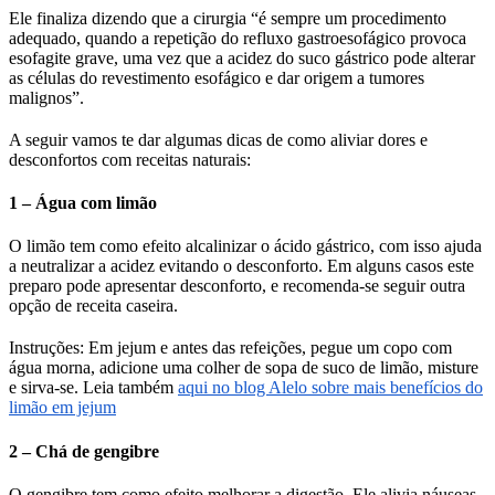
Ele finaliza dizendo que a cirurgia “é sempre um procedimento
adequado, quando a repetição do refluxo gastroesofágico provoca
esofagite grave, uma vez que a acidez do suco gástrico pode alterar
as células do revestimento esofágico e dar origem a tumores
malignos”.
A seguir vamos te dar algumas dicas de como aliviar dores e
desconfortos com receitas naturais:
1 – Água com limão
O limão tem como efeito alcalinizar o ácido gástrico, com isso ajuda
a neutralizar a acidez evitando o desconforto. Em alguns casos este
preparo pode apresentar desconforto, e recomenda-se seguir outra
opção de receita caseira.
Instruções: Em jejum e antes das refeições, pegue um copo com
água morna, adicione uma colher de sopa de suco de limão, misture
e sirva-se. Leia também
aqui no blog Alelo sobre mais benefícios do
limão em jejum
2 – Chá de gengibre
O gengibre tem como efeito melhorar a digestão. Ele alivia náuseas