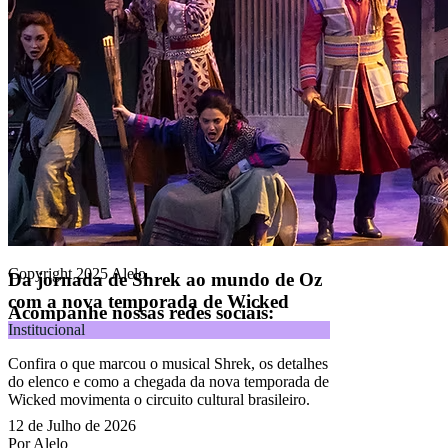
Contrate agora
Alelo S.A.
CNPJ 04.740.876/0001-25 | Alameda Xingu, 512, 3º, 4º e 16º (parte)
andares, Alphaville, Barueri/SP | CEP 06455-030
Naip Instituição de Pagamento S.A.
CNPJ 09.092.759/0001-16 | Alameda Xingu, 512, 3º andar, parte,
Alphaville, Barueri/SP | CEP 06455-030
Todos os direitos reservados.
Copyright 2025 Alelo.
Da jornada de Shrek ao mundo de Oz
com a nova temporada de Wicked
Acompanhe nossas redes sociais:
Institucional
Confira o que marcou o musical Shrek, os detalhes
do elenco e como a chegada da nova temporada de
Wicked movimenta o circuito cultural brasileiro.
12 de Julho de 2026
Por Alelo