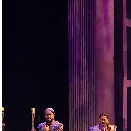
Passo 1/2
Institucional
Canal de Ética
Código Corporativo de Conduta Ética
Compromisso com o Meio Ambiente
Educação Financeira
Governança Corporativa
Ouvidoria
Política de Prevenção à Lavagem de Dinheiro
Política de Privacidade
Política de Segurança da Informação
Relatório de Transparência Salarial
Lei ECA Digital
Regulamento do Arranjo PAT
Soluções
Alelo Tudo
Alelo Pod
Gestão de VT
Soluções de Pagamentos