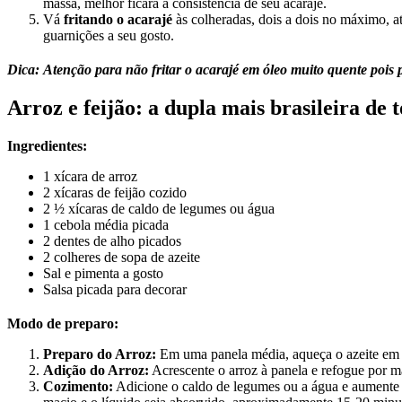
massa, melhor ficará a consistência de seu acarajé.
Vá
fritando o acarajé
às colheradas, dois a dois no máximo, a
guarnições a seu gosto.
Dica: Atenção para não fritar o acarajé em óleo muito quente pois p
Arroz e feijão: a dupla mais brasileira de 
Ingredientes:
1 xícara de arroz
2 xícaras de feijão cozido
2 ½ xícaras de caldo de legumes ou água
1 cebola média picada
2 dentes de alho picados
2 colheres de sopa de azeite
Sal e pimenta a gosto
Salsa picada para decorar
Modo de preparo:
Preparo do Arroz:
Em uma panela média, aqueça o azeite em fo
Adição do Arroz:
Acrescente o arroz à panela e refogue por 
Cozimento:
Adicione o caldo de legumes ou a água e aumente o