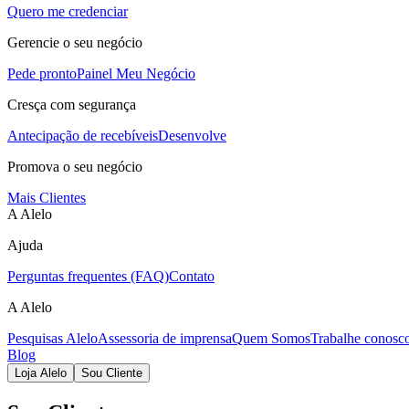
Quero me credenciar
Gerencie o seu negócio
Pede pronto
Painel Meu Negócio
Cresça com segurança
Antecipação de recebíveis
Desenvolve
Promova o seu negócio
Mais Clientes
A Alelo
Ajuda
Perguntas frequentes (FAQ)
Contato
A Alelo
Pesquisas Alelo
Assessoria de imprensa
Quem Somos
Trabalhe conosc
Blog
Loja Alelo
Sou Cliente