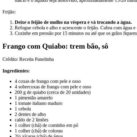
macio e o líquido seja absorvido, aproximadamente 15-20 minu
Feijão:
Deixe o feijão de molho na véspera e vá trocando a água.
Refogue cebola e alho e acrescente o feijão. Cubra com água e
Cozinhe em pressão por 15 minutos ou até que os grãos fique
Frango com Quiabo: trem bão, sô
Crédito: Receita Panelinha
Ingredientes:
4 coxas de frango com pele e osso
4 sobrecoxas de frango com pele e osso
200 g de quiabo (cerca de 20 unidades)
1 pimentão amarelo
1 tomate italiano maduro
1 cebola
2 dentes de alho
caldo de 2 limões
1 colher (chá) de cominho em pó
1 colher (chá) de colorau
2½ xícaras (chá) de água