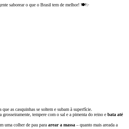
gente saborear o que o Brasil tem de melhor! 🍽️✨
 que as casquinhas se soltem e subam à superfície.
a grosseiramente, tempere com o sal e a pimenta do reino e
bata até
com uma colher de pau para
arear a massa
– quanto mais areada a