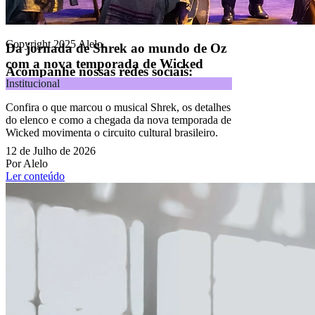
Todos os direitos reservados.
Copyright 2025 Alelo.
Da jornada de Shrek ao mundo de Oz
com a nova temporada de Wicked
Acompanhe nossas redes sociais:
Institucional
Confira o que marcou o musical Shrek, os detalhes
do elenco e como a chegada da nova temporada de
Wicked movimenta o circuito cultural brasileiro.
12 de Julho de 2026
Por Alelo
Ler conteúdo