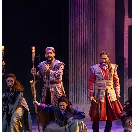
Canal de Ética
Código Corporativo de Conduta Ética
Compromisso com o Meio Ambiente
Educação Financeira
Governança Corporativa
Ouvidoria
Política de Prevenção à Lavagem de Dinheiro
Política de Privacidade
Política de Segurança da Informação
Relatório de Transparência Salarial
Lei ECA Digital
Regulamento do Arranjo PAT
Soluções
Alelo Tudo
Alelo Pod
Gestão de VT
Soluções de Pagamentos
Contrate agora
Alelo S.A.
CNPJ 04.740.876/0001-25 | Alameda Xingu, 512, 3º, 4º e 16º (parte)
andares, Alphaville, Barueri/SP | CEP 06455-030
Naip Instituição de Pagamento S.A.
CNPJ 09.092.759/0001-16 | Alameda Xingu, 512, 3º andar, parte,
Alphaville, Barueri/SP | CEP 06455-030