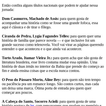
Então confira alguns títulos nacionais que podem te ajudar nessa
jornada:
Dom Casmurro, Machado de Assis:
para quem gosta de
acompanhar uma história como se fosse uma grande fofoca, essa
aqui é clássica e de tirar o fôlego.
Ciranda de Pedra, Lygia Fagundes Telles:
para quem quer uma
história de família que parece novela — e que inclusive foi um
grande sucesso como telenovela. Você vai virar as páginas querendo
entender o que aconteceu e o que ainda vai acontecer.
Torto Arado, Itamar Vieira Jr.:
para quem acha que não gosta de
literatura brasileira, esse livro costuma mudar essa opinião. Uma
história de duas irmãs no interior da Bahia que prende do começo ao
fim e ainda ensina coisas que a escola nunca contou.
O Peso do Pássaro Morto, Aline Bey:
para quem não tem tempo
ou paciência pra um romance longo. São contos curtos, mas cada
um deixa uma marca. Ótima porta de entrada pra quem quer
começar aos poucos.
A Cabeça do Santo, Socorro Acioli:
para quem gosta de uma
história gostosa de
ler
, com personagens que grudam na memória e