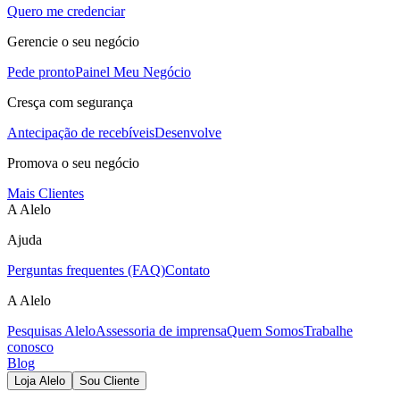
Quero me credenciar
Gerencie o seu negócio
Pede pronto
Painel Meu Negócio
Cresça com segurança
Antecipação de recebíveis
Desenvolve
Promova o seu negócio
Mais Clientes
A Alelo
Ajuda
Perguntas frequentes (FAQ)
Contato
A Alelo
Pesquisas Alelo
Assessoria de imprensa
Quem Somos
Trabalhe
conosco
Blog
Loja Alelo
Sou Cliente