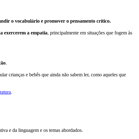
andir o vocabulário e promover o pensamento crítico.
s a exercerem a empatia
, principalmente em situações que fogem às
ção
.
imular crianças e bebês que ainda não sabem ler, como aqueles que
ratura
.
rativa e da linguagem e os temas abordados.