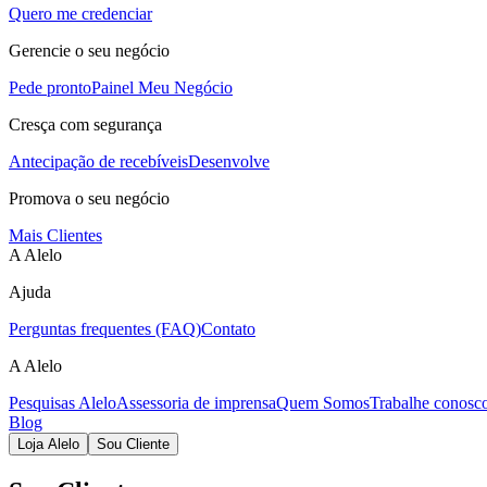
Quero me credenciar
Gerencie o seu negócio
Pede pronto
Painel Meu Negócio
Cresça com segurança
Antecipação de recebíveis
Desenvolve
Promova o seu negócio
Mais Clientes
A Alelo
Ajuda
Perguntas frequentes (FAQ)
Contato
A Alelo
Pesquisas Alelo
Assessoria de imprensa
Quem Somos
Trabalhe conosc
Blog
Loja Alelo
Sou Cliente