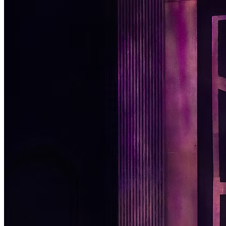
Passo 1/2
Institucional
Canal de Ética
Código Corporativo de Conduta Ética
Compromisso com o Meio Ambiente
Educação Financeira
Governança Corporativa
Ouvidoria
Política de Prevenção à Lavagem de Dinheiro
Política de Privacidade
Política de Segurança da Informação
Relatório de Transparência Salarial
Lei ECA Digital
Regulamento do Arranjo PAT