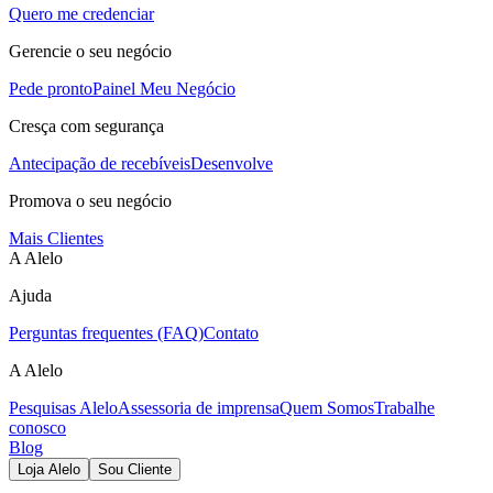
Quero me credenciar
Gerencie o seu negócio
Pede pronto
Painel Meu Negócio
Cresça com segurança
Antecipação de recebíveis
Desenvolve
Promova o seu negócio
Mais Clientes
A Alelo
Ajuda
Perguntas frequentes (FAQ)
Contato
A Alelo
Pesquisas Alelo
Assessoria de imprensa
Quem Somos
Trabalhe
conosco
Blog
Loja Alelo
Sou Cliente