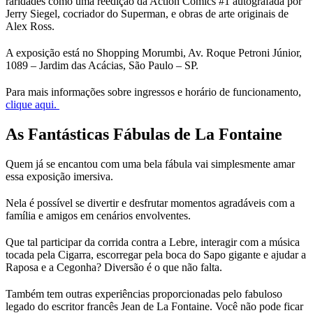
raridades como uma reedição da Action Comics #1 autografada por
Jerry Siegel, cocriador do Superman, e obras de arte originais de
Alex Ross.
A exposição está no Shopping Morumbi, Av. Roque Petroni Júnior,
1089 – Jardim das Acácias, São Paulo – SP.
Para mais informações sobre ingressos e horário de funcionamento,
clique aqui.
As Fantásticas Fábulas de La Fontaine
Quem já se encantou com uma bela fábula vai simplesmente amar
essa exposição imersiva.
Nela é possível se divertir e desfrutar momentos agradáveis com a
família e amigos em cenários envolventes.
Que tal participar da corrida contra a Lebre, interagir com a música
tocada pela Cigarra, escorregar pela boca do Sapo gigante e ajudar a
Raposa e a Cegonha? Diversão é o que não falta.
Também tem outras experiências proporcionadas pelo fabuloso
legado do escritor francês Jean de La Fontaine. Você não pode ficar