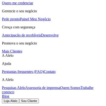
Quero me credenciar
Gerencie o seu negócio
Pede pronto
Painel Meu Negócio
Cresça com segurança
Antecipação de recebíveis
Desenvolve
Promova o seu negócio
Mais Clientes
A Alelo
Ajuda
Perguntas frequentes (FAQ)
Contato
A Alelo
Pesquisas Alelo
Assessoria de imprensa
Quem Somos
Trabalhe
conosco
Blog
Loja Alelo
Sou Cliente