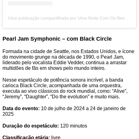
Uma publicação compartilhada por Uma Noite Com Os Bee Gees (@geminisbeegees)
Pearl Jam Symphonic – com Black Circle
Formada na cidade de Seattle, nos Estados Unidos, e ícone
do movimento grunge na década de 1990, o Pearl Jam,
liderado pelo vocalista Eddie Vedder, continua a arrastar
multidões de fãs em shows pelo mundo inteiro.
Nesse espetáculo de potência sonora incrível, a banda
carioca Black Circle, acompanhada de uma orquestra,
executa ao vivo clássicos do rock mundial, como: “Alive”,
“Jeremy”, “Daughter”, “Do the evolution” e muito mais.
Data do evento:
10 de julho de 2024 a 24 de janeiro de
2025
Duração do espetáculo:
120 minutos
Classificação etária:
livre