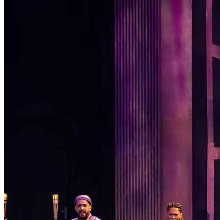
Passo 1/2
Institucional
Canal de Ética
Código Corporativo de Conduta Ética
Compromisso com o Meio Ambiente
Educação Financeira
Governança Corporativa
Ouvidoria
Política de Prevenção à Lavagem de Dinheiro
Política de Privacidade
Política de Segurança da Informação
Relatório de Transparência Salarial
Lei ECA Digital
Regulamento do Arranjo PAT
Soluções