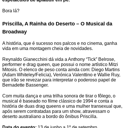
Bora lá?
Priscilla, A Rainha do Deserto – O Musical da
Broadway
A
história, que é sucesso nos palcos e no cinema, ganha
vida em uma montagem cheia de novidades.
Reynaldo
Gianecchini dá vida a Anthony
“
Tick” Belrose,
performer e drag queen, que possui o nome artístico Mitzi
Mitosis. O elenco de peso conta ainda com: Diego Martins
(Adam Whiteley/Felicia), Verónica Valenttino e Wallie Ruy,
que irão se revezar para interpretar o poderoso papel de
Bernadette Bassenger.
Com muita dança e uma trilha sonora de tirar o fôlego, o
musical é
baseado no filme clássico de 1994 e conta a
história de duas drag queens e uma mulher transexual que,
após serem contratadas para um show, atravessam o
deserto australiano a bordo do ônibus Priscilla.
Data do evento:
13 de junho a 1º de setembro