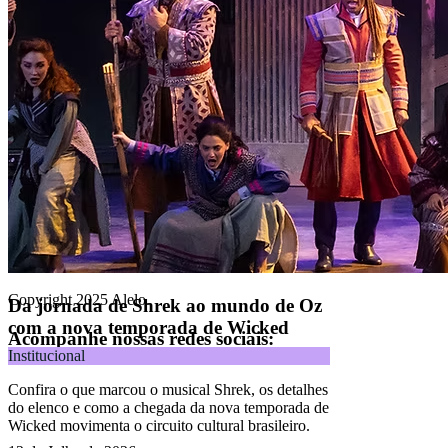
Alelo Tudo
Alelo Pod
Gestão de VT
Soluções de Pagamentos
Contrate agora
Alelo S.A.
CNPJ 04.740.876/0001-25 | Alameda Xingu, 512, 3º, 4º e 16º (parte)
andares, Alphaville, Barueri/SP | CEP 06455-030
Naip Instituição de Pagamento S.A.
CNPJ 09.092.759/0001-16 | Alameda Xingu, 512, 3º andar, parte,
Alphaville, Barueri/SP | CEP 06455-030
Todos os direitos reservados.
Copyright 2025 Alelo.
Da jornada de Shrek ao mundo de Oz
com a nova temporada de Wicked
Acompanhe nossas redes sociais:
Institucional
Confira o que marcou o musical Shrek, os detalhes
do elenco e como a chegada da nova temporada de
Wicked movimenta o circuito cultural brasileiro.