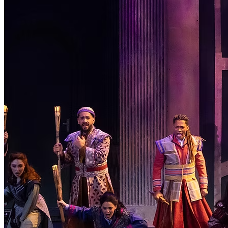
Institucional
Canal de Ética
Código Corporativo de Conduta Ética
Compromisso com o Meio Ambiente
Educação Financeira
Governança Corporativa
Ouvidoria
Política de Prevenção à Lavagem de Dinheiro
Política de Privacidade
Política de Segurança da Informação
Relatório de Transparência Salarial
Lei ECA Digital
Regulamento do Arranjo PAT
Soluções
Alelo Tudo
Alelo Pod
Gestão de VT
Soluções de Pagamentos
Contrate agora
Alelo S.A.
CNPJ 04.740.876/0001-25 | Alameda Xingu, 512, 3º, 4º e 16º (parte)
andares, Alphaville, Barueri/SP | CEP 06455-030
Naip Instituição de Pagamento S.A.