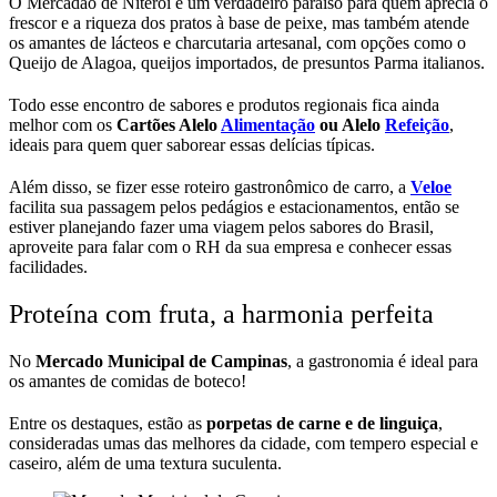
O Mercadão de Niterói é um verdadeiro paraíso para quem aprecia o
frescor e a riqueza dos pratos à base de peixe, mas também atende
os amantes de lácteos e charcutaria artesanal, com opções como o
Queijo de Alagoa, queijos importados, de presuntos Parma italianos.
Todo esse encontro de sabores e produtos regionais fica ainda
melhor com os
Cartões Alelo
Alimentação
ou Alelo
Refeição
,
ideais para quem quer saborear essas delícias típicas.
Além disso, se fizer esse roteiro gastronômico de carro, a
Veloe
facilita sua passagem pelos pedágios e estacionamentos, então se
estiver planejando fazer uma viagem pelos sabores do Brasil,
aproveite para falar com o RH da sua empresa e conhecer essas
facilidades.
Proteína com fruta, a harmonia perfeita
No
Mercado Municipal de Campinas
, a gastronomia é ideal para
os amantes de comidas de boteco!
Entre os destaques, estão as
porpetas de carne e de linguiça
,
consideradas umas das melhores da cidade, com tempero especial e
caseiro, além de uma textura suculenta.