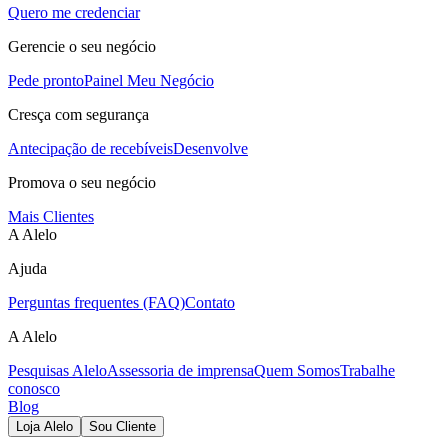
Quero me credenciar
Gerencie o seu negócio
Pede pronto
Painel Meu Negócio
Cresça com segurança
Antecipação de recebíveis
Desenvolve
Promova o seu negócio
Mais Clientes
A Alelo
Ajuda
Perguntas frequentes (FAQ)
Contato
A Alelo
Pesquisas Alelo
Assessoria de imprensa
Quem Somos
Trabalhe
conosco
Blog
Loja Alelo
Sou Cliente