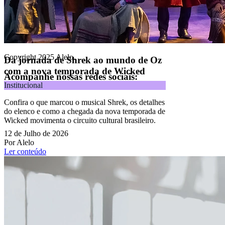
CNPJ 09.092.759/0001-16 | Alameda Xingu, 512, 3º andar, parte,
Alphaville, Barueri/SP | CEP 06455-030
Todos os direitos reservados.
Copyright 2025 Alelo.
Da jornada de Shrek ao mundo de Oz
com a nova temporada de Wicked
Acompanhe nossas redes sociais:
Institucional
Confira o que marcou o musical Shrek, os detalhes
do elenco e como a chegada da nova temporada de
Wicked movimenta o circuito cultural brasileiro.
12 de Julho de 2026
Por Alelo
Ler conteúdo