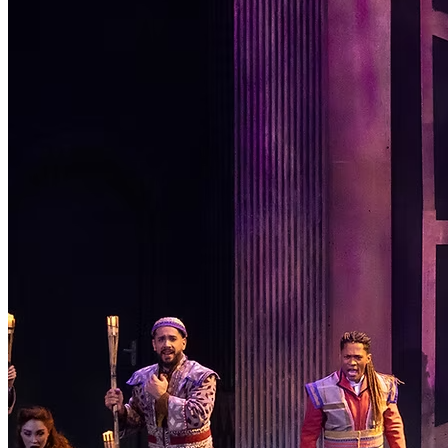
Passo 1/2
Institucional
Canal de Ética
Código Corporativo de Conduta Ética
Compromisso com o Meio Ambiente
Educação Financeira
Governança Corporativa
Ouvidoria
Política de Prevenção à Lavagem de Dinheiro
Política de Privacidade
Política de Segurança da Informação
Relatório de Transparência Salarial
Lei ECA Digital
Regulamento do Arranjo PAT
Soluções
Alelo Tudo
Alelo Pod
Gestão de VT
Soluções de Pagamentos
Contrate agora