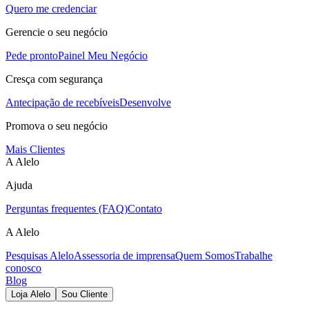
Quero me credenciar
Gerencie o seu negócio
Pede pronto
Painel Meu Negócio
Cresça com segurança
Antecipação de recebíveis
Desenvolve
Promova o seu negócio
Mais Clientes
A Alelo
Ajuda
Perguntas frequentes (FAQ)
Contato
A Alelo
Pesquisas Alelo
Assessoria de imprensa
Quem Somos
Trabalhe
conosco
Blog
Loja Alelo
Sou Cliente