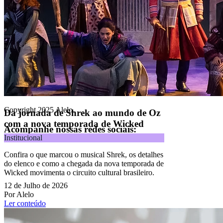
Alelo S.A.
CNPJ 04.740.876/0001-25 | Alameda Xingu, 512, 3º, 4º e 16º (parte)
andares, Alphaville, Barueri/SP | CEP 06455-030
Naip Instituição de Pagamento S.A.
CNPJ 09.092.759/0001-16 | Alameda Xingu, 512, 3º andar, parte,
Alphaville, Barueri/SP | CEP 06455-030
Todos os direitos reservados.
Copyright 2025 Alelo.
Da jornada de Shrek ao mundo de Oz
com a nova temporada de Wicked
Acompanhe nossas redes sociais:
Institucional
Confira o que marcou o musical Shrek, os detalhes
do elenco e como a chegada da nova temporada de
Wicked movimenta o circuito cultural brasileiro.
12 de Julho de 2026
Por Alelo
Ler conteúdo