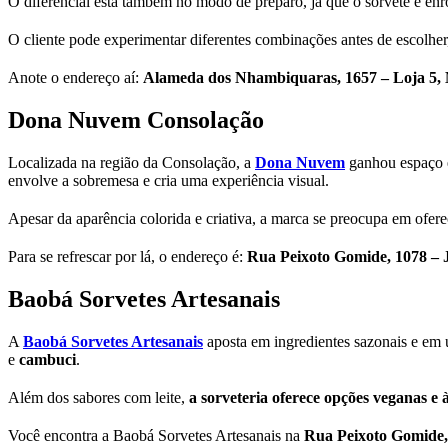
O diferencial está também no modo de preparo, já que o sorvete é enr
O cliente pode experimentar diferentes combinações antes de escolher
Anote o endereço aí:
Alameda dos Nhambiquaras, 1657 – Loja 5,
Dona Nuvem Consolação
Localizada na região da Consolação, a
Dona Nuvem
ganhou espaço e
envolve a sobremesa e cria uma experiência visual.
Apesar da aparência colorida e criativa, a marca se preocupa em oferec
Para se refrescar por lá, o endereço é:
Rua Peixoto Gomide, 1078 – J
Baobá Sorvetes Artesanais
A
Baobá Sorvetes Artesanais
aposta em ingredientes sazonais e em u
e
cambuci
.
Além dos sabores com leite,
a sorveteria oferece opções veganas e 
Você encontra a Baobá Sorvetes Artesanais na
Rua Peixoto Gomide, 