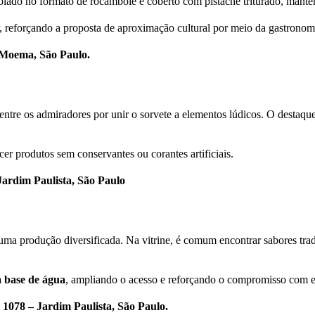
olado no formato de rocambole e coberto com pistache triturado, manten
, reforçando a proposta de aproximação cultural por meio da gastronom
 Moema, São Paulo.
ntre os admiradores por unir o sorvete a elementos lúdicos. O desta
er produtos sem conservantes ou corantes artificiais.
ardim Paulista, São Paulo
ma produção diversificada. Na vitrine, é comum encontrar sabores tradi
à base de água
, ampliando o acesso e reforçando o compromisso com es
1078 – Jardim Paulista, São Paulo.