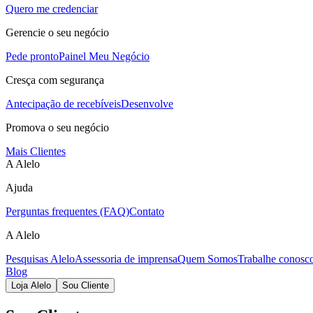
Quero me credenciar
Gerencie o seu negócio
Pede pronto
Painel Meu Negócio
Cresça com segurança
Antecipação de recebíveis
Desenvolve
Promova o seu negócio
Mais Clientes
A Alelo
Ajuda
Perguntas frequentes (FAQ)
Contato
A Alelo
Pesquisas Alelo
Assessoria de imprensa
Quem Somos
Trabalhe conosc
Blog
Loja Alelo
Sou Cliente