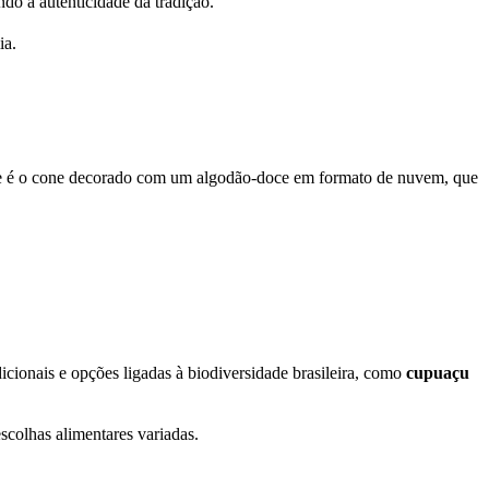
do a autenticidade da tradição.
ia.
que é o cone decorado com um algodão-doce em formato de nuvem, que
cionais e opções ligadas à biodiversidade brasileira, como
cupuaçu
colhas alimentares variadas.