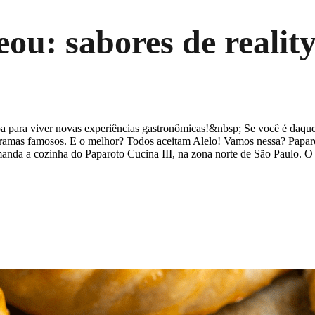
eou: sabores de reali
para viver novas experiências gastronômicas!&nbsp; Se você é daqueles
ogramas famosos. E o melhor? Todos aceitam Alelo! Vamos nessa? Papa
da a cozinha do Paparoto Cucina III, na zona norte de São Paulo. O re