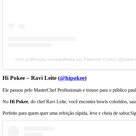
Uma publicação compartilhada por Paparoto Cucina (@paparo
Hi Pokee – Ravi Leite (
@hipokee
)
Ele passou pelo MasterChef Profissionais e trouxe para o público pau
No
Hi Pokee
, do chef Ravi Leite, você encontra bowls coloridos, sau
Perfeito para quem quer uma refeição rápida, leve e cheia de sabor.S