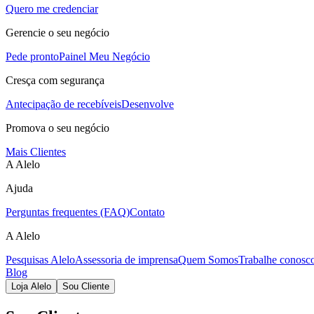
Quero me credenciar
Gerencie o seu negócio
Pede pronto
Painel Meu Negócio
Cresça com segurança
Antecipação de recebíveis
Desenvolve
Promova o seu negócio
Mais Clientes
A Alelo
Ajuda
Perguntas frequentes (FAQ)
Contato
A Alelo
Pesquisas Alelo
Assessoria de imprensa
Quem Somos
Trabalhe conosc
Blog
Loja Alelo
Sou Cliente