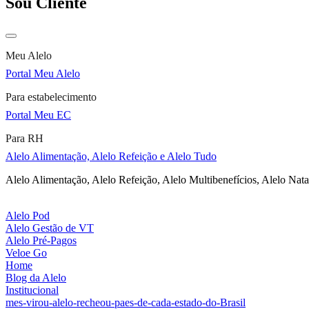
Sou Cliente
Meu Alelo
Portal Meu Alelo
Para estabelecimento
Portal Meu EC
Para RH
Alelo Alimentação, Alelo Refeição e Alelo Tudo
Alelo Alimentação, Alelo Refeição, Alelo Multibenefícios, Alelo Nata
Alelo Pod
Alelo Gestão de VT
Alelo Pré-Pagos
Veloe Go
Home
Blog da Alelo
Institucional
mes-virou-alelo-recheou-paes-de-cada-estado-do-Brasil