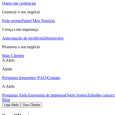
Quero me credenciar
Gerencie o seu negócio
Pede pronto
Painel Meu Negócio
Cresça com segurança
Antecipação de recebíveis
Desenvolve
Promova o seu negócio
Mais Clientes
A Alelo
Ajuda
Perguntas frequentes (FAQ)
Contato
A Alelo
Pesquisas Alelo
Assessoria de imprensa
Quem Somos
Trabalhe conosc
Blog
Loja Alelo
Sou Cliente