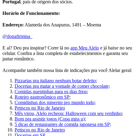
Portugal
, país de origem dos sócios.
Horário de Funcionamento:
Endereço:
Alameda dos Anapurus, 1491 – Moema
@donafirmina
E aí? Deu pra inspirar? Corre lá no
app Meu Alelo
e já baixe no seu
celular. Confira a lista completa de estabelecimentos e garanta seu
jantar romântico.
Acompanhe também nossa lista de indicações pra você Alelar geral:
Pizzarias pra italiano nenhum botar defeito;
Docerias pra matar a vontade de comer chocolate;
Comidas quentinhas para os dias frios
;
Roteiro gastronômico em SP
;
Comidinhas dos minerim pro mundo todo
;
Petiscos no Rio de Janeiro
Mês virou, Alelo recheou: Halloween com seu verdinho
;
Bom pra assistir jogos (Copa miss u)
;
5 dicas de restaurantes de comida japonesa em SP;
Petiscos no Rio de Janeiro
Docerias em SP