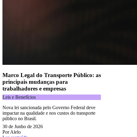
Naip Instituição de Pagamento S.A.
CNPJ 09.092.759/0001-16 | Alameda Xingu, 512, 3º andar, parte,
Alphaville, Barueri/SP | CEP 06455-030
Todos os direitos reservados.
Copyright 2025 Alelo.
Acompanhe nossas redes sociais:
Marco Legal do Transporte Público: as
principais mudanças para
trabalhadores e empresas
Leis e Benefícios
Nova lei sancionada pelo Governo Federal deve
impactar na qualidade e nos custos do transporte
público no Brasil.
30 de Junho de 2026
Por Alelo