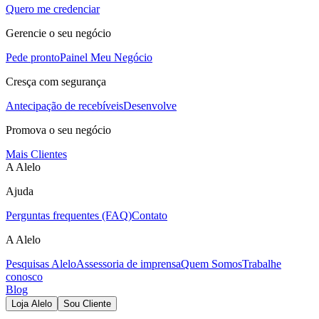
Quero me credenciar
Gerencie o seu negócio
Pede pronto
Painel Meu Negócio
Cresça com segurança
Antecipação de recebíveis
Desenvolve
Promova o seu negócio
Mais Clientes
A Alelo
Ajuda
Perguntas frequentes (FAQ)
Contato
A Alelo
Pesquisas Alelo
Assessoria de imprensa
Quem Somos
Trabalhe
conosco
Blog
Loja Alelo
Sou Cliente