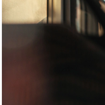
Passo 1/2
Institucional
Canal de Ética
Código Corporativo de Conduta Ética
Compromisso com o Meio Ambiente
Educação Financeira
Governança Corporativa
Ouvidoria
Política de Prevenção à Lavagem de Dinheiro
Política de Privacidade
Política de Segurança da Informação
Relatório de Transparência Salarial
Lei ECA Digital
Regulamento do Arranjo PAT
Soluções
Alelo Tudo
Alelo Pod
Gestão de VT
Soluções de Pagamentos
Contrate agora
Alelo S.A.
CNPJ 04.740.876/0001-25 | Alameda Xingu, 512, 3º, 4º e 16º (parte)
andares, Alphaville, Barueri/SP | CEP 06455-030