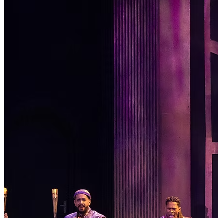
Passo 1/2
Institucional
Canal de Ética
Código Corporativo de Conduta Ética
Compromisso com o Meio Ambiente
Educação Financeira
Governança Corporativa
Ouvidoria
Política de Prevenção à Lavagem de Dinheiro
Política de Privacidade
Política de Segurança da Informação
Relatório de Transparência Salarial
Lei ECA Digital
Regulamento do Arranjo PAT
Soluções