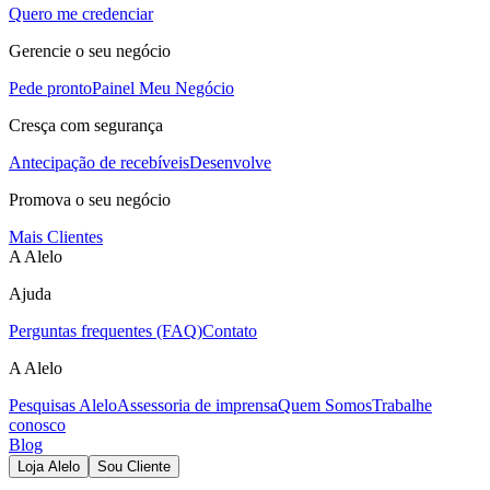
Quero me credenciar
Gerencie o seu negócio
Pede pronto
Painel Meu Negócio
Cresça com segurança
Antecipação de recebíveis
Desenvolve
Promova o seu negócio
Mais Clientes
A Alelo
Ajuda
Perguntas frequentes (FAQ)
Contato
A Alelo
Pesquisas Alelo
Assessoria de imprensa
Quem Somos
Trabalhe
conosco
Blog
Loja Alelo
Sou Cliente