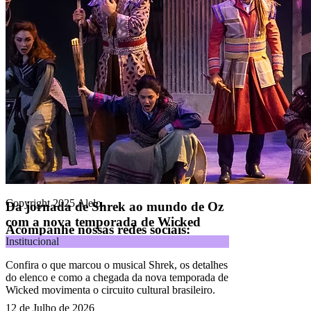
Alelo Tudo
Alelo Pod
Gestão de VT
Soluções de Pagamentos
Contrate agora
Alelo S.A.
CNPJ 04.740.876/0001-25 | Alameda Xingu, 512, 3º, 4º e 16º (parte)
andares, Alphaville, Barueri/SP | CEP 06455-030
Naip Instituição de Pagamento S.A.
CNPJ 09.092.759/0001-16 | Alameda Xingu, 512, 3º andar, parte,
Alphaville, Barueri/SP | CEP 06455-030
Todos os direitos reservados.
Copyright 2025 Alelo.
Da jornada de Shrek ao mundo de Oz
com a nova temporada de Wicked
Acompanhe nossas redes sociais:
Institucional
Confira o que marcou o musical Shrek, os detalhes
do elenco e como a chegada da nova temporada de
Wicked movimenta o circuito cultural brasileiro.
12 de Julho de 2026