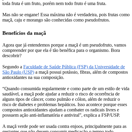
toda fruta é um fruto, porém nem todo fruto é uma fruta.
Mas não se engane! Essa máxima não é verdadeira, pois frutas como
maçã, caju e morango são conhecidas como pseudofrutos.
Benefícios da maçã
Agora que já entendemos porque a maçã é um pseudofruto, vamos
compreender por que ela é tão benéfica para o organismo. Bora
descobrir?
Segundo a
Faculdade de Saúde Pública (FSP) da Universidade de
São Paulo (USP)
a maçã possui potássio, fibras, além de compostos
antioxidantes na sua composição.
“Quando consumida regularmente e como parte de um estilo de vida
saudável, a maçã pode ajudar a reduzir o risco de ocorrência de
alguns tipos de câncer, como pulmão e cólon, além de reduzir o
risco de diabetes e problemas hepáticos. Isso acontece porque esses
compostos antioxidantes ajudam a combater os radicais livres e
possuem ação anti-inflamatória e antiviral”, explica a FSP/USP.
A maçã verde pode ser usada contra enjoos, principalmente para as
gestantes que não devem consumir medicação o tempo todo.