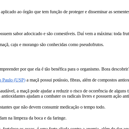
, aplicado ao órgão que tem função de proteger e disseminar as sementes
 possuem sabor adocicado e são comestíveis. Daí vem a máxima: toda frut
 maçã, caju e morango são conhecidas como pseudofrutos.
reender por que ela é tão benéfica para o organismo. Bora descobrir
o Paulo (USP)
a maçã possui potássio, fibras, além de compostos antio
dável, a maçã pode ajudar a reduzir o risco de ocorrência de alguns t
antioxidantes ajudam a combater os radicais livres e possuem ação anti-
gestantes que não devem consumir medicação o tempo todo.
udam na limpeza da boca e da faringe.
as, fortalece os ossos, é uma forte aliada contra a anemia, além de dar a