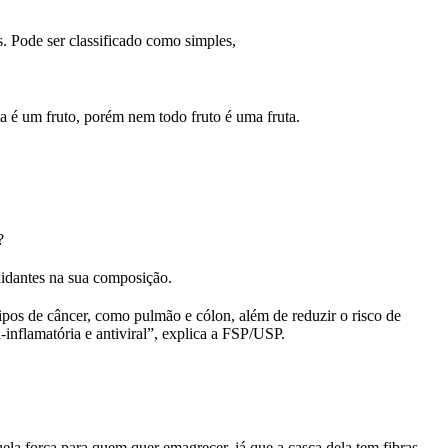
. Pode ser classificado como simples,
a é um fruto, porém nem todo fruto é uma fruta.
?
xidantes na sua composição.
ipos de câncer, como pulmão e cólon, além de reduzir o risco de
inflamatória e antiviral”, explica a FSP/USP.
quela força para quem quer emagrecer, já que a casca dela tem fibras,