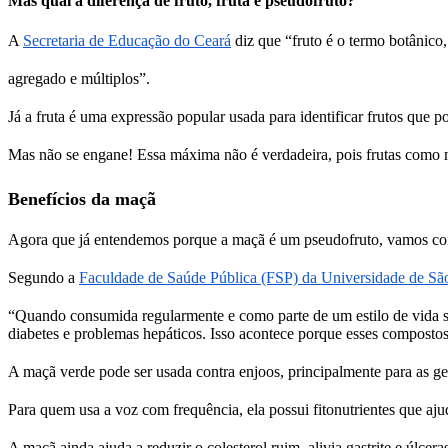
Mas qual a diferença de fruto, fruta e pseudofruto?
A
Secretaria de Educação do Ceará
diz que “fruto é o termo botânico
agregado e múltiplos”.
Já a fruta é uma expressão popular usada para identificar frutos que
Mas não se engane! Essa máxima não é verdadeira, pois frutas como
Benefícios da maçã
Agora que já entendemos porque a maçã é um pseudofruto, vamos comp
Segundo a
Faculdade de Saúde Pública (FSP) da Universidade de Sã
“Quando consumida regularmente e como parte de um estilo de vida sau
diabetes e problemas hepáticos. Isso acontece porque esses compostos 
A maçã verde pode ser usada contra enjoos, principalmente para as 
Para quem usa a voz com frequência, ela possui fitonutrientes que aj
A maçã ainda ajuda a reduzir o colesterol ruim, alivia gastrite e úlcer