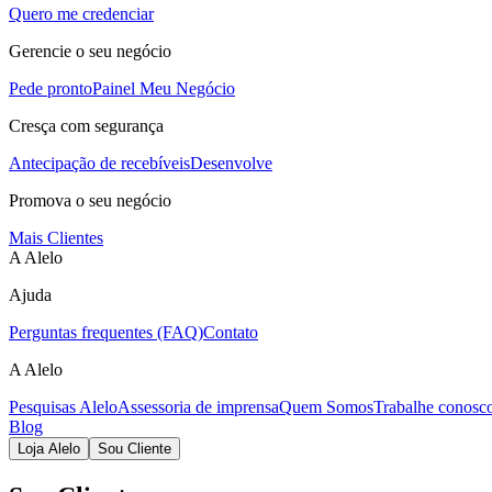
Quero me credenciar
Gerencie o seu negócio
Pede pronto
Painel Meu Negócio
Cresça com segurança
Antecipação de recebíveis
Desenvolve
Promova o seu negócio
Mais Clientes
A Alelo
Ajuda
Perguntas frequentes (FAQ)
Contato
A Alelo
Pesquisas Alelo
Assessoria de imprensa
Quem Somos
Trabalhe conosc
Blog
Loja Alelo
Sou Cliente