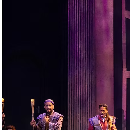
Passo 1/2
Institucional
Canal de Ética
Código Corporativo de Conduta Ética
Compromisso com o Meio Ambiente
Educação Financeira
Governança Corporativa
Ouvidoria
Política de Prevenção à Lavagem de Dinheiro
Política de Privacidade
Política de Segurança da Informação
Relatório de Transparência Salarial
Lei ECA Digital
Regulamento do Arranjo PAT
Soluções
Alelo Tudo
Alelo Pod
Gestão de VT
Soluções de Pagamentos
Contrate agora