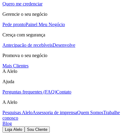
Quero me credenciar
Gerencie o seu negócio
Pede pronto
Painel Meu Negócio
Cresça com segurança
Antecipação de recebíveis
Desenvolve
Promova o seu negócio
Mais Clientes
A Alelo
Ajuda
Perguntas frequentes (FAQ)
Contato
A Alelo
Pesquisas Alelo
Assessoria de imprensa
Quem Somos
Trabalhe
conosco
Blog
Loja Alelo
Sou Cliente