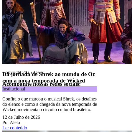
Alelo S.A.
CNPJ 04.740.876/0001-25 | Alameda Xingu, 512, 3º, 4º e 16º (parte)
andares, Alphaville, Barueri/SP | CEP 06455-030
Naip Instituição de Pagamento S.A.
CNPJ 09.092.759/0001-16 | Alameda Xingu, 512, 3º andar, parte,
Alphaville, Barueri/SP | CEP 06455-030
Todos os direitos reservados.
Copyright 2025 Alelo.
Da jornada de Shrek ao mundo de Oz
com a nova temporada de Wicked
Acompanhe nossas redes sociais:
Institucional
Confira o que marcou o musical Shrek, os detalhes
do elenco e como a chegada da nova temporada de
Wicked movimenta o circuito cultural brasileiro.
12 de Julho de 2026
Por Alelo
Ler conteúdo