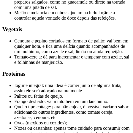
preparos salgados, como no guacamole ou direto na torrada
com uma pitada de sal.
Melão e melancia em cubos
: ajudam na hidratação e a
controlar aquela vontade de doce depois das refeições.
Vegetais
Cenoura e pepino cortados em formato de palito: vai bem em
qualquer hora, e fica uma delícia quando acompanhados de
um molhinho, como azeite e sal, limão ou ainda requeijão.
Tomate-cereja: dá para incrementar e temperar com azeite, sal
e folhinhas de manjericão.
Proteínas
Iogurte integral: uma ideia é comer junto de alguma fruta,
assim ele será adoçado naturalmente.
Palitos ou fatias de queijo.
Frango desfiado: vai muito bem em um lanchinho.
Queijo tipo cottage: para não enjoar, é possível variar o sabor
adicionando outros ingredientes, como tomate cereja,
azeitonas, cenoura, etc.
Ovos (mexidos ou cozidos);
Nozes ou castanhas: apenas tome cuidado para consumir com