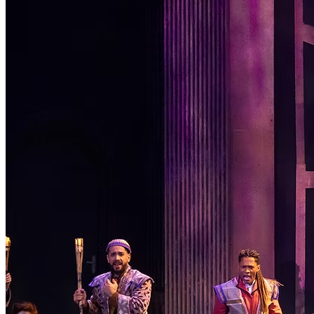
Passo 1/2
Institucional
Canal de Ética
Código Corporativo de Conduta Ética
Compromisso com o Meio Ambiente
Educação Financeira
Governança Corporativa
Ouvidoria
Política de Prevenção à Lavagem de Dinheiro
Política de Privacidade
Política de Segurança da Informação
Relatório de Transparência Salarial
Lei ECA Digital
Regulamento do Arranjo PAT
Soluções
Alelo Tudo
Alelo Pod
Gestão de VT
Soluções de Pagamentos
Contrate agora