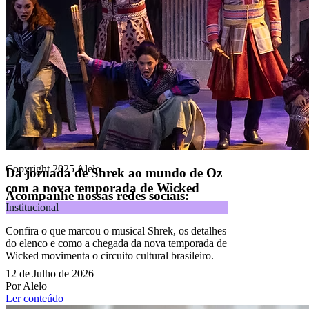
Alelo S.A.
CNPJ 04.740.876/0001-25 | Alameda Xingu, 512, 3º, 4º e 16º (parte)
andares, Alphaville, Barueri/SP | CEP 06455-030
Naip Instituição de Pagamento S.A.
CNPJ 09.092.759/0001-16 | Alameda Xingu, 512, 3º andar, parte,
Alphaville, Barueri/SP | CEP 06455-030
Todos os direitos reservados.
Copyright 2025 Alelo.
Da jornada de Shrek ao mundo de Oz
com a nova temporada de Wicked
Acompanhe nossas redes sociais:
Institucional
Confira o que marcou o musical Shrek, os detalhes
do elenco e como a chegada da nova temporada de
Wicked movimenta o circuito cultural brasileiro.
12 de Julho de 2026
Por Alelo
Ler conteúdo