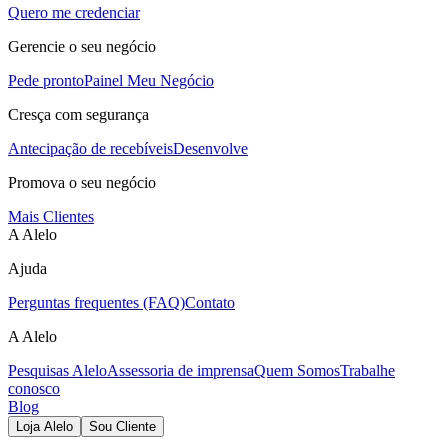
Quero me credenciar
Gerencie o seu negócio
Pede pronto
Painel Meu Negócio
Cresça com segurança
Antecipação de recebíveis
Desenvolve
Promova o seu negócio
Mais Clientes
A Alelo
Ajuda
Perguntas frequentes (FAQ)
Contato
A Alelo
Pesquisas Alelo
Assessoria de imprensa
Quem Somos
Trabalhe
conosco
Blog
Loja Alelo
Sou Cliente