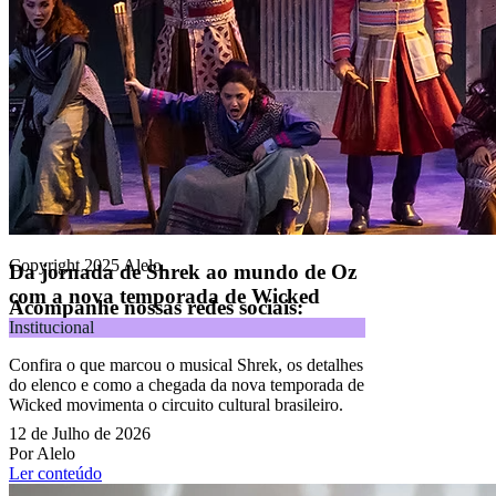
Alelo S.A.
CNPJ 04.740.876/0001-25 | Alameda Xingu, 512, 3º, 4º e 16º (parte)
andares, Alphaville, Barueri/SP | CEP 06455-030
Naip Instituição de Pagamento S.A.
CNPJ 09.092.759/0001-16 | Alameda Xingu, 512, 3º andar, parte,
Alphaville, Barueri/SP | CEP 06455-030
Todos os direitos reservados.
Copyright 2025 Alelo.
Da jornada de Shrek ao mundo de Oz
com a nova temporada de Wicked
Acompanhe nossas redes sociais:
Institucional
Confira o que marcou o musical Shrek, os detalhes
do elenco e como a chegada da nova temporada de
Wicked movimenta o circuito cultural brasileiro.
12 de Julho de 2026
Por Alelo
Ler conteúdo