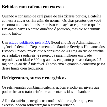
Bebidas com cafeína em excesso
Quando o consumo de café passa de três xícaras por dia, a cafeína
começa a ativar os rins além do normal. Os chás prontos que você
encontra no mercado misturam isso com açúcar e pioram o quadro.
Em doses baixas o efeito diurético é pequeno, mas ele se acumula
com o hábito.
Um
estudo publicado pela FDA
(Food and Drug Administration),
agência federal do Departamento de Saúde e Serviços Humanos dos
Estados Unidos, revela que o consumo de 400 mg ao dia de cafeína,
para adultos saudáveis, é seguro. Já para mulheres em idade
reprodutiva o ideal é 300 mg ao dia, enquanto para as crianças 2,5
mg por kg ao dia é tolerável. O problema é quando o consumo passa
desse limite com frequência.
Refrigerantes, sucos e energéticos
Os refrigerantes combinam cafeína, açúcar e sódio em níveis que
podem irritar o trato urinário e aumentar as idas ao banheiro.
Além da cafeína, energéticos contêm sódio e açúcar que, em
excesso, podem sobrecarregar o sistema urinário.