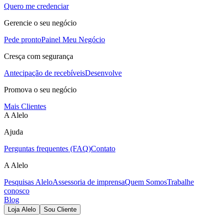
Quero me credenciar
Gerencie o seu negócio
Pede pronto
Painel Meu Negócio
Cresça com segurança
Antecipação de recebíveis
Desenvolve
Promova o seu negócio
Mais Clientes
A Alelo
Ajuda
Perguntas frequentes (FAQ)
Contato
A Alelo
Pesquisas Alelo
Assessoria de imprensa
Quem Somos
Trabalhe
conosco
Blog
Loja Alelo
Sou Cliente