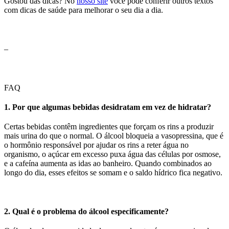
Gostou das dicas? No
nosso site
você pode conferir outros textos
com dicas de saúde para melhorar o seu dia a dia.
–
FAQ
1. Por que algumas bebidas desidratam em vez de hidratar?
Certas bebidas contêm ingredientes que forçam os rins a produzir
mais urina do que o normal. O álcool bloqueia a vasopressina, que é
o hormônio responsável por ajudar os rins a reter água no
organismo, o açúcar em excesso puxa água das células por osmose,
e a cafeína aumenta as idas ao banheiro. Quando combinados ao
longo do dia, esses efeitos se somam e o saldo hídrico fica negativo.
2. Qual é o problema do álcool especificamente?