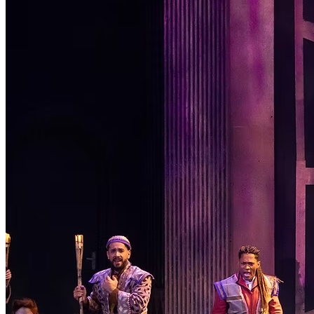
Passo 1/2
Institucional
Canal de Ética
Código Corporativo de Conduta Ética
Compromisso com o Meio Ambiente
Educação Financeira
Governança Corporativa
Ouvidoria
Política de Prevenção à Lavagem de Dinheiro
Política de Privacidade
Política de Segurança da Informação
Relatório de Transparência Salarial
Lei ECA Digital
Regulamento do Arranjo PAT
Soluções
Alelo Tudo
Alelo Pod
Gestão de VT
Soluções de Pagamentos
Contrate agora