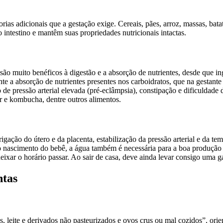
rias adicionais que a gestação exige. Cereais, pães, arroz, massas, bata
intestino e mantêm suas propriedades nutricionais intactas.
 muito benéficos à digestão e a absorção de nutrientes, desde que in
e a absorção de nutrientes presentes nos carboidratos, que na gestante 
o de pressão arterial elevada (pré-eclâmpsia), constipação e dificuldad
ir e kombucha, dentre outros alimentos.
igação do útero e da placenta, estabilização da pressão arterial e da te
 nascimento do bebê, a água também é necessária para a boa produção d
ixar o horário passar. Ao sair de casa, deve ainda levar consigo uma g
ntas
 leite e derivados não pasteurizados e ovos crus ou mal cozidos”, orie