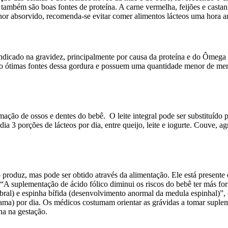
o também são boas fontes de proteína. A carne vermelha, feijões e casta
hor absorvido, recomenda-se evitar comer alimentos lácteos uma hora ant
indicado na gravidez, principalmente por causa da proteína e do Ômega 
são ótimas fontes dessa gordura e possuem uma quantidade menor de me
ormação de ossos e dentes do bebê. O leite integral pode ser substituíd
 3 porções de lácteos por dia, entre queijo, leite e iogurte. Couve, agr
 produz, mas pode ser obtido através da alimentação. Ele está presente 
. “A suplementação de ácido fólico diminui os riscos do bebê ter más 
ral) e espinha bífida (desenvolvimento anormal da medula espinhal)”, 
a) por dia. Os médicos costumam orientar as grávidas a tomar suplemen
na na gestação.