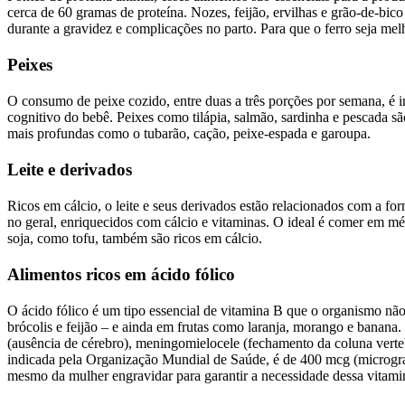
cerca de 60 gramas de proteína. Nozes, feijão, ervilhas e grão-de-bic
durante a gravidez e complicações no parto. Para que o ferro seja mel
Peixes
O consumo de peixe cozido, entre duas a três porções por semana, é 
cognitivo do bebê. Peixes como tilápia, salmão, sardinha e pescada 
mais profundas como o tubarão, cação, peixe-espada e garoupa.
Leite e derivados
Ricos em cálcio, o leite e seus derivados estão relacionados com a f
no geral, enriquecidos com cálcio e vitaminas. O ideal é comer em média
soja, como tofu, também são ricos em cálcio.
Alimentos ricos em ácido fólico
O ácido fólico é um tipo essencial de vitamina B que o organismo não
brócolis e feijão – e ainda em frutas como laranja, morango e banana
(ausência de cérebro), meningomielocele (fechamento da coluna verteb
indicada pela Organização Mundial de Saúde, é de 400 mcg (microgram
mesmo da mulher engravidar para garantir a necessidade dessa vitami