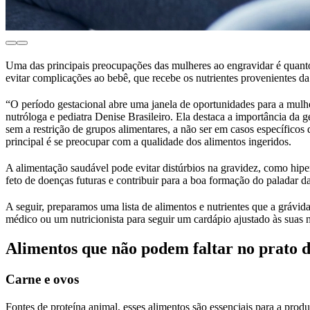
Uma das principais preocupações das mulheres ao engravidar é quan
evitar complicações ao bebê, que recebe os nutrientes provenientes d
“O período gestacional abre uma janela de oportunidades para a mulher
nutróloga e pediatra Denise Brasileiro. Ela destaca a importância da 
sem a restrição de grupos alimentares, a não ser em casos específicos 
principal é se preocupar com a qualidade dos alimentos ingeridos.
A alimentação saudável pode evitar distúrbios na gravidez, como hipe
feto de doenças futuras e contribuir para a boa formação do paladar d
A seguir, preparamos uma lista de alimentos e nutrientes que a grávid
médico ou um nutricionista para seguir um cardápio ajustado às suas 
Alimentos que não podem faltar no prato d
Carne e ovos
Fontes de proteína animal, esses alimentos são essenciais para a pro