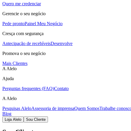
Quero me credenciar
Gerencie o seu negócio
Pede pronto
Painel Meu Negócio
Cresça com segurança
Antecipação de recebíveis
Desenvolve
Promova o seu negócio
Mais Clientes
A Alelo
Ajuda
Perguntas frequentes (FAQ)
Contato
A Alelo
Pesquisas Alelo
Assessoria de imprensa
Quem Somos
Trabalhe conosc
Blog
Loja Alelo
Sou Cliente