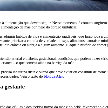
to à alimentação que devem seguir. Nesse momento, é comum surgirem d
a alimentação da mãe por meio do cordão umbilical.
 adquirir hábitos de vida e alimentação saudáveis, que farão toda a dif
gestante priorizar a comida de verdade, ou seja, alimentos naturais e 
de intolerância ou alergia a algum alimento. E aquela história de comer 
rtensão arterial e diabetes gestacional, condições que podem trazer sér
a criança – o que começa ainda na barriga da mãe.
a precisa incluir na dieta e outros que deve evitar ou consumir de form
necessidades. Veja o texto do
blog da Alelo!
a gestante
dução das células e dos tecidos novos da mãe e do bebê, favorecendo o 