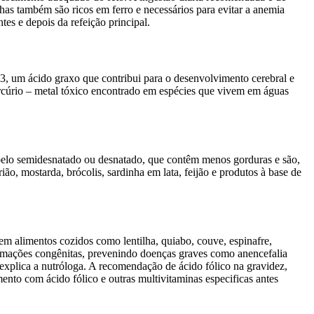
nhas também são ricos em ferro e necessários para evitar a anemia
es e depois da refeição principal.
3, um ácido graxo que contribui para o desenvolvimento cerebral e
rcúrio – metal tóxico encontrado em espécies que vivem em águas
o pelo semidesnatado ou desnatado, que contêm menos gorduras e são,
ião, mostarda, brócolis, sardinha em lata, feijão e produtos à base de
em alimentos cozidos como lentilha, quiabo, couve, espinafre,
formações congênitas, prevenindo doenças graves como anencefalia
explica a nutróloga. A recomendação de ácido fólico na gravidez,
to com ácido fólico e outras multivitaminas especificas antes