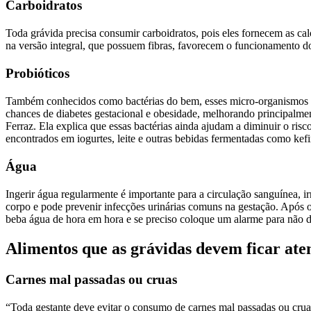
Carboidratos
Toda grávida precisa consumir carboidratos, pois eles fornecem as calo
na versão integral, que possuem fibras, favorecem o funcionamento do 
Probióticos
Também conhecidos como bactérias do bem, esses micro-organismos são
chances de diabetes gestacional e obesidade, melhorando principalment
Ferraz. Ela explica que essas bactérias ainda ajudam a diminuir o risc
encontrados em iogurtes, leite e outras bebidas fermentadas como kef
Água
Ingerir água regularmente é importante para a circulação sanguínea, irr
corpo e pode prevenir infecções urinárias comuns na gestação. Após o
beba água de hora em hora e se preciso coloque um alarme para não de
Alimentos que as grávidas devem ficar ate
Carnes mal passadas ou cruas
“Toda gestante deve evitar o consumo de carnes mal passadas ou cruas,